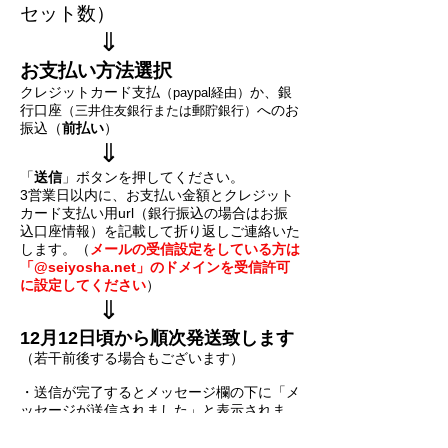
セット数）
⇓
お支払い方法選択
クレジットカード支払
か、銀
（paypal経由）
行口座
へのお
（三井住友銀行または郵貯銀行）
振込（
前払い
）
⇓
「
送信
」ボタンを押してください。
3営業日以内に、お支払い金額とクレジット
カード支払い用url（銀行振込の場合はお振
込口座情報）を記載して折り返しご連絡いた
します。（
メールの受信設定をしている方は
「
@seiyosha.net」のドメインを受信許可
に設定してください
）
⇓
12月12日頃から順次発送致します
（若干前後する場合もございます）
・送信が完了するとメッセージ欄の下に「メ
ッセージが送信されました」と表示されま
す。エラーメッセージが出た場合はもう一度
入力して送信ボタンを押してください。