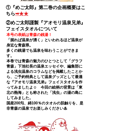
①『めご太郎』第二巻の企画概要はこ
ちら
➡★★
②めご太郎謹製『アオモリ温泉兄弟』
フェイスタオルについて
本号の表紙は青森の銭湯！
「掘れば温泉が湧く」といわれるほど温泉が
身近な青森県。
多くの銭湯でも温泉を味わうことができま
す。
本巻では青森の魅力のひとつとして「グラフ
青森」下池社長の温泉エッセイや、編集部に
よる浅虫温泉のコラムなどを掲載したことか
ら、ご予約特典として温泉グッズとして最適
な『アオモリ温泉兄弟』フェイスタオルを作
ってみましたよ☺ 今回の絵柄の背景は「東
北の熱海」とも称された「浅虫」の湯の島に
してみました。
国産200匁、綿100％のタオルの肌触りを、是
非青森の温泉でお楽しみください♨