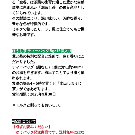
る「金谷」は茶葉の生育に適した豊かな自然
環境に恵まれた「深蒸し茶」の優良産地とし
て知られています。
その製法により、深い味わい、芳醇な香り、
豊かな色が特徴的です。
ミルクで割ったり、ラテ風に仕立ててもご機
嫌なお味です。
ほうじ茶 ティーバッグ 5g×15個入り
葉と茎の特別な配合と焙煎で、色と香りにこ
だわりました。
ティーバッグ（紐なし）1個に対し約500ml
のお湯を注ぎます。煮出すことでより濃く抽
出されます。
常温の場合4～5時間置くと「水出しほうじ
茶」ができあがります。
賞味期限：2025年9月30日
※ミルクと割ってもおいしい。
■配送について
【必ずお読みください】
・ゆうパック発送商品です。送料無料にはな