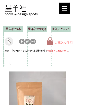
books & design goods
星羊社の本
星羊社の雑貨
仕入について
ご購入の手引
全国一律198円・1600円以上送料無料
（
宅配便発送商品を除く
）