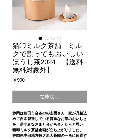
猫印ミルク茶舗 ミル
クで割ってもおいしい
ほうじ茶2024 【送料
無料対象外】
価
￥900
格
在庫なし
静岡は島田市金谷の杉山園さん一家が丹精込
めて自園製造している貴重なお茶のおいしさ
を、是非みなさまと分かち合えたらと思い、
猫印ミルク茶舗企画が立ち上がりました。
静岡県中部地方牧之原大茶園の一角に位置す