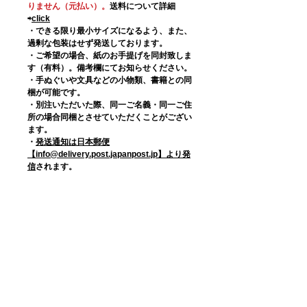
りません（元払い）。
送料について詳細
⇨
click
・できる限り最小サイズになるよう、また、
過剰な包装はせず発送しております。
・ご希望の場合、紙のお手提げを同封致しま
す（有料）。備考欄にてお知らせください。
・手ぬぐいや文具などの小物類、書籍との同
梱が可能です。
・別注いただいた際、同一ご名義・同一ご住
所の場合同梱とさせていただくことがござい
ます。
・
発送通知は日本郵便
【info@delivery.post.japanpost.jp】より発
信
されます。
■配送先登録に関して
初めてご購入の際の住所登録は、まず「国籍
（日本）」を選択いただくとスムーズです。
■納品書その他について
金額のわかるものは同封しておりません。ご
希望の方は備考欄にてお知らせください。