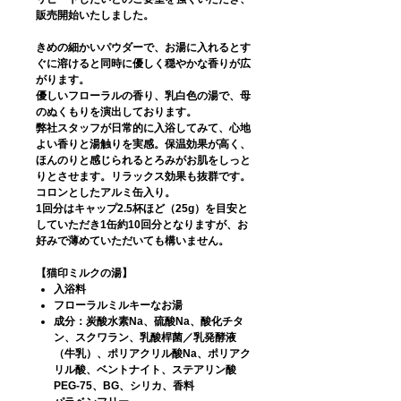
販売開始いたしました。
きめの細かいパウダーで、お湯に入れるとす
ぐに溶けると同時に優しく穏やかな香りが広
がります。
優しいフローラルの香り、乳白色の湯で、母
のぬくもりを演出しております。
弊社スタッフが日常的に入浴してみて、心地
よい香りと湯触りを実感。保温効果が高く、
ほんのりと感じられるとろみがお肌をしっと
りとさせます。リラックス効果も抜群です。
コロンとしたアルミ缶入り。
1回分はキャップ2.5杯ほど（25g）を目安と
していただき1缶約10回分となりますが、お
好みで薄めていただいても構いません。
【猫印ミルクの湯】
入浴料
フローラルミルキーなお湯
成分：炭酸水素Na、硫酸Na、酸化チタ
ン、スクワラン、乳酸桿菌／乳発酵液
（牛乳）、ポリアクリル酸Na、ポリアク
リル酸、ベントナイト、ステアリン酸
PEG-75、BG、シリカ、香料