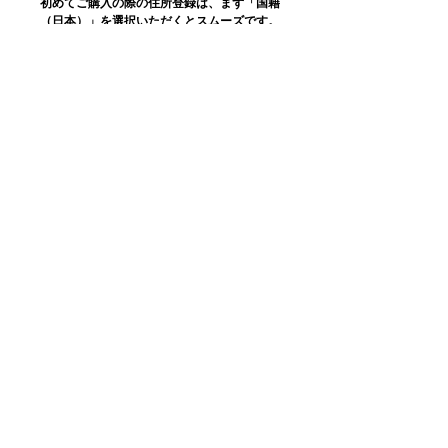
初めてご購入の際の住所登録は、まず「国籍
（日本）」を選択いただくとスムーズです。
■納品書その他について
金額のわかるものは同封しておりません。ご
希望の方は備考欄にてお知らせください。
■カートに入れただけでは購入は確約されま
せん
システムの運営上カートに入れても商品が保
持されないため、ご購入希望のお客様が集中
した場合、最後のお支払いの段階で売り切れ
となる事態が生じてしまうようです。最終の
お支払手続きが終わるまで購入は確約されま
せんのでご注意ください。
転売目的でのご購入、転売者からのご購入に
ついて
弊社の商品はご希望くださっているお客様の
お手元に届けることを目的として制作してお
ります。
つきましては転売目的でのご購入を固くお断
りしております。
場合によってはすでにご購入の商品をキャン