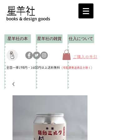
books & design goods
星羊社の本
星羊社の雑貨
仕入について
ご購入の手引
全国一律198円・1600円以上送料無料
（
宅配便発送商品を除く
）