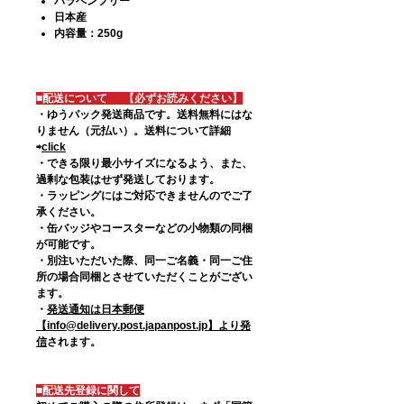
パラベンフリー
日本産
内容量：250g
■配送について 【必ずお読みください】
・ゆうパック発送商品です。送料無料にはな
りません（元払い）。
送料について詳細
⇨
click
・できる限り最小サイズになるよう、また、
過剰な包装はせず発送しております。
・ラッピングにはご対応できませんのでご了
承ください。
・缶バッジやコースターなどの小物類の同梱
が可能です。
・別注いただいた際、同一ご名義・同一ご住
所の場合同梱とさせていただくことがござい
ます。
・
発送通知は日本郵便
【info@delivery.post.japanpost.jp】より発
信
されます。
■配送先登録に関して