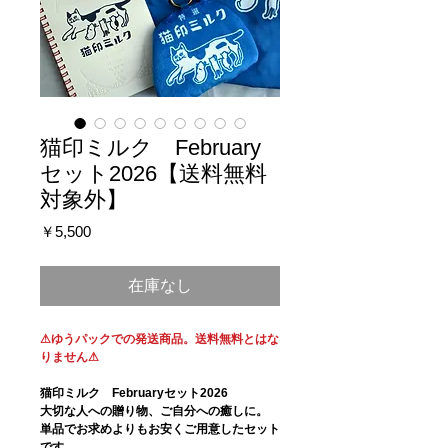
猫印ミルク February
セット2026【送料無料
対象外】
価
￥5,500
格
在庫なし
⚠ゆうパックでの発送商品。送料無料とはな
りません⚠
猫印ミルク Februaryセット2026
大切な人への贈り物、ご自分への癒しに。
単品でお求めよりもお安くご用意したセット
です。