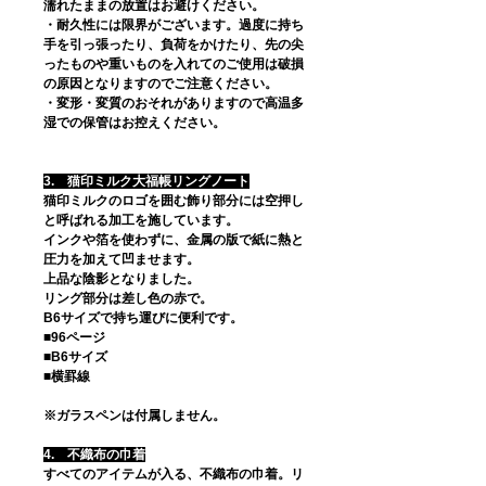
濡れたままの放置はお避けください。
・耐久性には限界がございます。過度に持ち
手を引っ張ったり、負荷をかけたり、先の尖
ったものや重いものを入れてのご使用は破損
の原因となりますのでご注意ください。
・変形・変質のおそれがありますので高温多
湿での保管はお控えください。
3. 猫印ミルク大福帳リングノート
猫印ミルクのロゴを囲む飾り部分には空押し
と呼ばれる加工を施しています。
インクや箔を使わずに、金属の版で紙に熱と
圧力を加えて凹ませます。
上品な陰影となりました。
リング部分は差し色の赤で。
B6サイズで持ち運びに便利です。
■96ページ
■B6サイズ
■横罫線
※ガラスペンは付属しません。
4. 不織布の巾着
すべてのアイテムが入る、不織布の巾着。リ