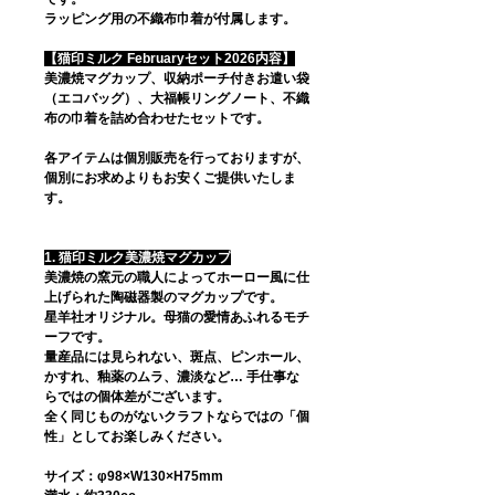
ラッピング用の不織布巾着が付属します。
【猫印ミルク Februaryセット2026内容】
美濃焼マグカップ、収納ポーチ付きお遣い袋
（エコバッグ）、大福帳リングノート、不織
布の巾着を詰め合わせたセットです。
各アイテムは個別販売を行っておりますが、
個別にお求めよりもお安くご提供いたしま
す。
1. 猫印ミルク美濃焼マグカップ
美濃焼の窯元の職人によってホーロー風に仕
上げられた陶磁器製のマグカップです。
星羊社オリジナル。母猫の愛情あふれるモチ
ーフです。
量産品には見られない、斑点、ピンホール、
かすれ、釉薬のムラ、濃淡など… 手仕事な
らではの個体差がございます。
全く同じものがないクラフトならではの「個
性」としてお楽しみください。
サイズ：φ98×W130×H75mm