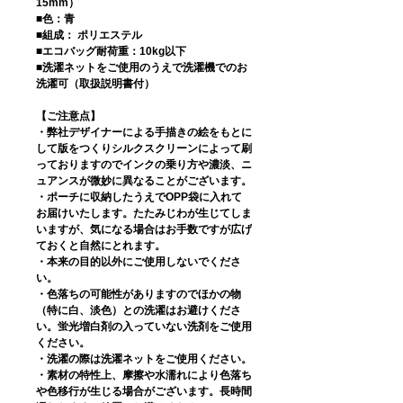
15mm）
■色：青
■組成： ポリエステル
■エコバッグ耐荷重：10kg以下
■洗濯ネットをご使用のうえで洗濯機でのお
洗濯可（取扱説明書付）
【ご注意点】
・弊社デザイナーによる手描きの絵をもとに
して版をつくりシルクスクリーンによって刷
っておりますのでインクの乗り方や濃淡、ニ
ュアンスが微妙に異なることがございます。
・ポーチに収納したうえでOPP袋に入れて
お届けいたします。たたみじわが生じてしま
いますが、気になる場合はお手数ですが広げ
ておくと自然にとれます。
・本来の目的以外にご使用しないでくださ
い。
・色落ちの可能性がありますのでほかの物
（特に白、淡色）との洗濯はお避けくださ
い。蛍光増白剤の入っていない洗剤をご使用
ください。
・洗濯の際は洗濯ネットをご使用ください。
・素材の特性上、摩擦や水濡れにより色落ち
や色移行が生じる場合がございます。長時間