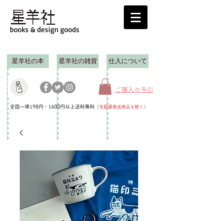
books & design goods
星羊社の本
星羊社の雑貨
仕入について
ご購入の手引
全国一律198円・1600円以上送料無料
（
宅配便発送商品を除く
）