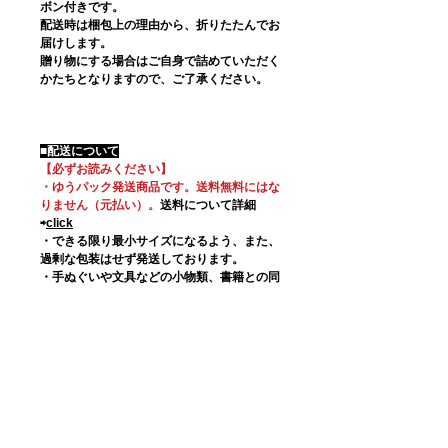
ボン付きです。
配送時は梱包上の理由から、折りたたんでお
届けします。
贈り物にする場合はご自身で詰めていただく
かたちとなりますので、ご了承ください。
■配送について
【必ずお読みください】
・ゆうパック発送商品です。送料無料にはな
りません（元払い）。
送料について詳細
⇨
click
・できる限り最小サイズになるよう、また、
過剰な包装はせず発送しております。
・手ぬぐいや文具などの小物類、書籍との同
梱が可能です。
・別注いただいた際、同一ご名義・同一ご住
所の場合同梱とさせていただくことがござい
ます。
・
発送通知は日本郵便
【info@delivery.post.japanpost.jp】より発
信
されます。