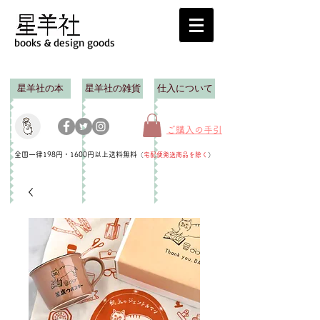
books & design goods
星羊社の本
星羊社の雑貨
仕入について
ご購入の手引
全国一律198円・1600円以上送料無料
（
宅配便発送商品を除く
）