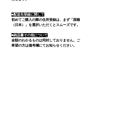
■配送先登録に関して
初めてご購入の際の住所登録は、まず「国籍
（日本）」を選択いただくとスムーズです。
■納品書その他について
金額のわかるものは同封しておりません。ご
希望の方は備考欄にてお知らせください。
■カートに入れただけでは購入は確約されま
せん
星羊社が通販システムとして利用している
HP通販のwixはシステムの運営上カートに入
れても商品が保持されないため、ご購入希望
のお客様が集中した場合、最後のお支払いの
段階で売り切れとなる事態が生じてしまうよ
うです。最終のお支払手続きが終わるまで購
入は確約されませんのでご注意ください。
■職人さんの手仕事により制作されている点
につきご理解を
マグカップは工房へ発注をかけ、一個ずつ手
作業で制作されています。大量生産品ではな
いため、常に安定して供給ができないなど、