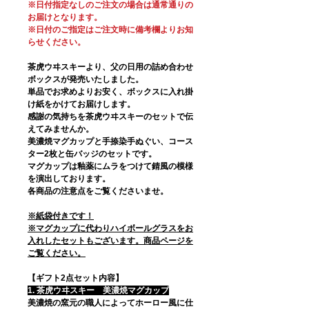
※日付指定なしのご注文の場合は通常通りの
お届けとなります。
※日付のご指定はご注文時に備考欄よりお知
らせください。
茶虎ウヰスキーより、父の日用の詰め合わせ
ボックスが発売いたしました。
単品でお求めよりお安く、ボックスに入れ掛
け紙をかけてお届けします。
感謝の気持ちを茶虎ウヰスキーのセットで伝
えてみませんか。
美濃焼マグカップと手捺染手ぬぐい、コース
ター2枚と缶バッジのセットです。
マグカップは釉薬にムラをつけて錆風の模様
を演出しております。
各商品の注意点をご覧くださいませ。
※紙袋付きです！
※マグカップに代わりハイボールグラスをお
入れしたセットもございます。商品ページを
ご覧ください。
【ギフト2点セット内容】
1. 茶虎ウヰスキー 美濃焼マグカップ
美濃焼の窯元の職人によってホーロー風に仕