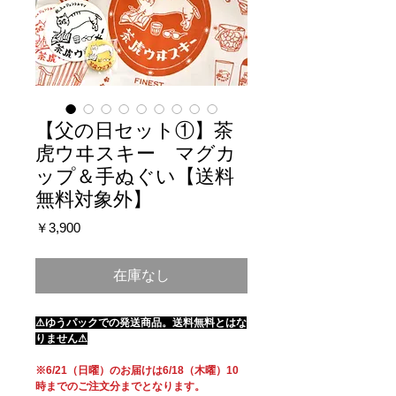
【父の日セット①】茶
虎ウヰスキー マグカ
ップ＆手ぬぐい【送料
無料対象外】
価
￥3,900
格
在庫なし
⚠ゆうパックでの発送商品。送料無料とはな
りません⚠
※6/21（日曜）のお届けは6/18（木曜）10
時までのご注文分までとなります。