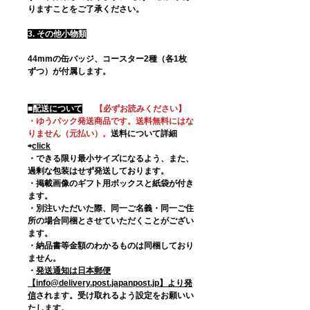
りますことをご了承ください。
3. その他小物類
44mmの缶バッジ、コースター2種（各1枚
ずつ）が付属します。
■配送について
【必ずお読みください】
・ゆうパック発送商品です。送料無料にはな
りません（元払い）。
送料について詳細
⇨
click
・できる限り最小サイズになるよう、また、
過剰な包装はせず発送しております。
・掲載画像のギフト用ボックスと紙袋が付き
ます。
・別注いただいた際、同一ご名義・同一ご住
所の場合同梱とさせていただくことがござい
ます。
・納品書等金額のわかるものは同梱しており
ません。
・
発送通知は日本郵便
【info@delivery.post.japanpost.jp】より発
信
されます。受け取れるよう設定をお願いい
たします。