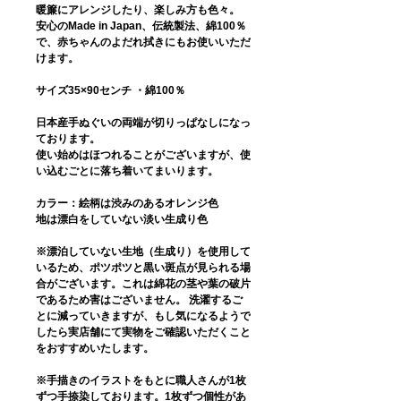
暖簾にアレンジしたり、楽しみ方も色々。
安心のMade in Japan、伝統製法、綿100％
で、赤ちゃんのよだれ拭きにもお使いいただ
けます。
サイズ35×90センチ ・綿100％
日本産手ぬぐいの両端が切りっぱなしになっ
ております。
使い始めはほつれることがございますが、使
い込むごとに落ち着いてまいります。
カラー：絵柄は渋みのあるオレンジ色
地は漂白をしていない淡い生成り色
※漂泊していない生地（生成り）を使用して
いるため、ポツポツと黒い斑点が見られる場
合がございます。これは綿花の茎や葉の破片
であるため害はございません。 洗濯するご
とに減っていきますが、もし気になるようで
したら実店舗にて実物をご確認いただくこと
をおすすめいたします。
※手描きのイラストをもとに職人さんが1枚
ずつ手捺染しております。1枚ずつ個性があ