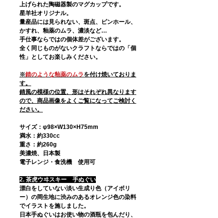
上げられた陶磁器製のマグカップです。
星羊社オリジナル。
量産品には見られない、斑点、ピンホール、
かすれ、釉薬のムラ、濃淡など…
手仕事ならではの個体差がございます。
全く同じものがないクラフトならではの「個
性」としてお楽しみください。
※
錆のような釉薬のムラ
を付け焼いておりま
す。
錆風の模様の位置、形はそれぞれ異なります
ので、商品画像をよくご覧になってご検討く
ださい。
サイズ：φ98×W130×H75mm
満水：約330cc
重さ：約260g
美濃焼、日本製
電子レンジ・食洗機 使用可
2. 茶虎ウヰスキー 手ぬぐい
漂白をしていない淡い生成り色（アイボリ
ー）の岡生地に渋みのあるオレンジ色の染料
でイラストを施しました。
日本手ぬぐいはお使い物の酒瓶を包んだり、