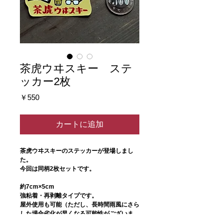
茶虎ウヰスキー ステ
ッカー2枚
価
￥550
格
カートに追加
茶虎ウヰスキーのステッカーが登場しまし
た。
今回は同柄2枚セットです。
約7cm×5cm
強粘着・再剥離タイプです。
屋外使用も可能（ただし、長時間雨風にさら
した場合劣化が早くなる可能性がございま
す）。