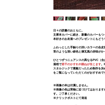
日々の読書のおともに。
文庫本カバーに続き、新書のカバーもつ
本好きのお友達へのプレゼントにもどう
ふわっとした手触りの渋いカラーの合皮
苔のような深い緑色と煉瓦風の赤味がか
ひとつずつニュアンスの異なるPVC（合
過程で
若干のかすれや跳ねが生じます
。
スタルジックで素敵だったため制作を決
をご覧になっていただくのがおすすめで
※画像の本は付属しません。
※画像の色は実物に近づけてはおります
す。ご了承ください。
※クリックポストにて発送