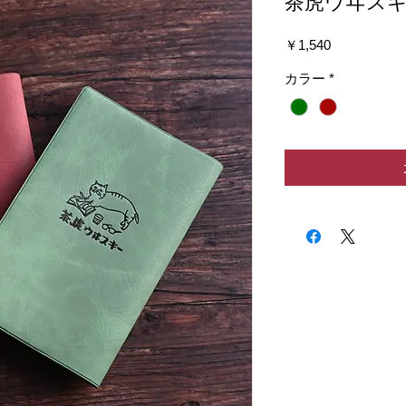
茶虎ウヰス
価
￥1,540
格
カラー
*