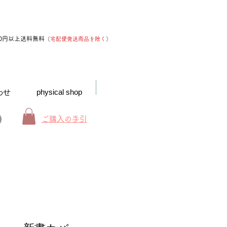
00円以上送料無料
（
宅配便発送商品を除く
）
わせ
physical shop
ご購入の手引