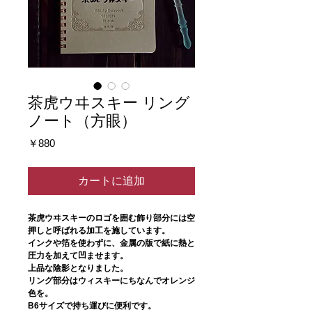
茶虎ウヰスキー リング
ノート（方眼）
価
￥880
格
カートに追加
茶虎ウヰスキーのロゴを囲む飾り部分には空
押しと呼ばれる加工を施しています。
インクや箔を使わずに、金属の版で紙に熱と
圧力を加えて凹ませます。
上品な陰影となりました。
リング部分はウィスキーにちなんでオレンジ
色を。
B6サイズで持ち運びに便利です。