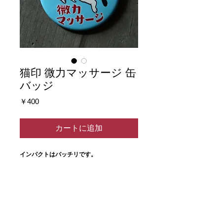
猫印 微力マッサージ 缶
バッジ
価
￥400
格
カートに追加
インパクトはバッチリです。
・直径4.4cm
・裏面安全ピン
■
ラッピングにはご対応しておりません
。一
部有料ですが袋をおつけすることができま
す。ご了承ください。