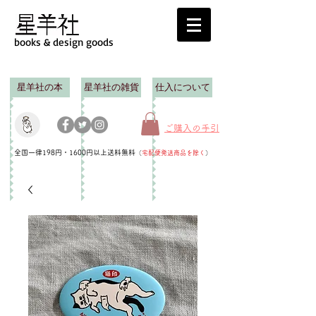
books & design goods
星羊社の本
星羊社の雑貨
仕入について
ご購入の手引
全国一律198円・1600円以上送料無料
（
宅配便発送商品を除く
）