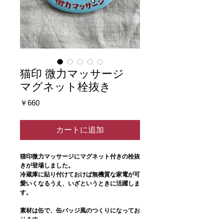
猫印 微力マッサージ
マグネット栓抜き
価
￥660
格
カートに追加
猫印微力マッサージにマグネット付きの栓抜
きが登場しました。
冷蔵庫に貼り付けておけば無機質な家電が可
愛いくなるうえ、いざというときに活躍しま
す。
素材は缶で、缶バッジ風のつくりになってお
ります。