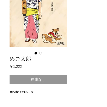
めご太郎
価
￥1,222
格
在庫なし
単行本: 123ページ
出版社: 星羊社 (2017/11/1)
ISBN-10: 4990845951
ISBN-13: 978-4990845957