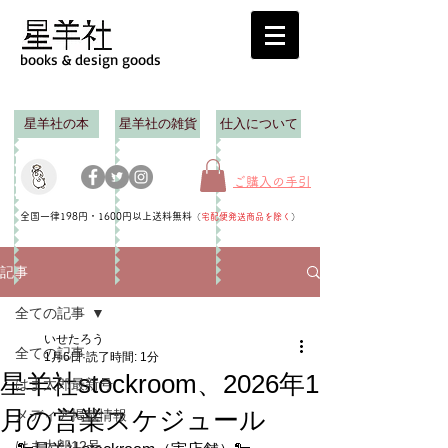
books & design goods
星羊社の本
星羊社の雑貨
仕入について
ご購入の手引
全国一律198円・1600円以上送料無料
（
宅配便発送商品を除く
）
記事
全ての記事
いせたろう
全ての記事
1月6日
読了時間: 1分
星羊社stockroom、2026年1
はま太郎最新号
月の営業スケジュール
メディア掲載情報
はま太郎12号