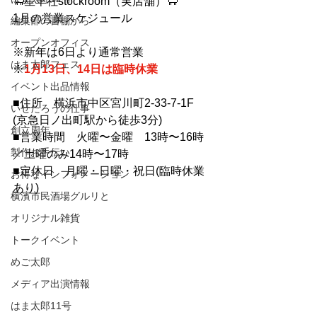
🐑星羊社stockroom（実店舗）🐑
1月の営業スケジュール
編集部の書棚から
オープンオフィス
※新年は6日より通常営業
はま太郎フェス
※
1月13日、14日は臨時休業
イベント出品情報
■住所　横浜市中区宮川町2-33-7-1F
いせたろうの仕事
(京急日ノ出町駅から徒歩3分)
創立周年
■営業時間　火曜〜金曜　13時〜16時
製作お手伝い
／土曜のみ14時〜17時
■定休日　月曜・日曜・祝日(臨時休業
お得なインフォメーション
あり)
横濱市民酒場グルリと
オリジナル雑貨
トークイベント
めご太郎
メディア出演情報
はま太郎11号