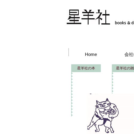
books & d
Home
会社
星羊社の本
星羊社の雑