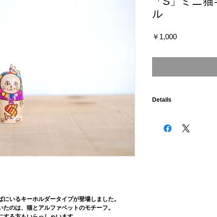
「S」ミニ猫
ル
価
￥1,000
格
Details
◆基本情報
・マトリョーシカではあ
・素材 菩提樹(made in R
・サイズ 猫のマスコッ
・キーホルダータイプ
・着色 アクリルガッシ
ンニス）
◆配送について
ばにいるキーホルダータイプが登場しました。
送料別（164円）
いたのは、猫とアルファベットのモチーフ。
お届けはクリックポスト
にする方もいらっしゃいます。