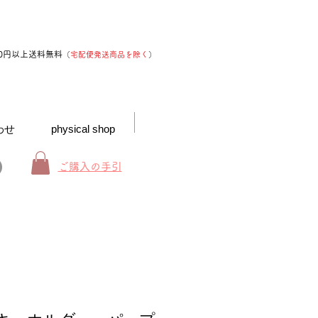
00円以上送料無料
（
宅配便発送商品を除く
）
わせ
physical shop
ご購入の手引