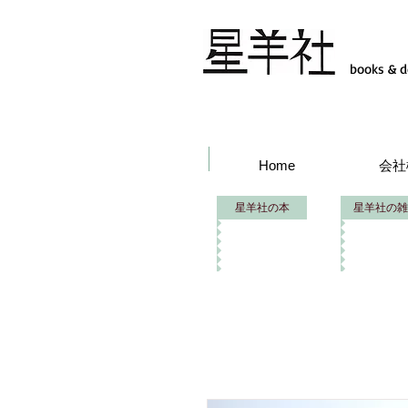
books & d
Home
会社
星羊社の本
星羊社の雑