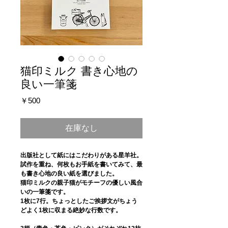
猫印ミルク 書き心地の
良い一筆箋
価
￥500
格
在庫なし
出版社として紙にはこだわりがある星羊社。
試作を重ね、何枚もお手紙を書いてみて、最
も書き心地の良い紙を選びました。
猫印ミルクの親子猫がモチーフの優しい風合
いの一筆箋です。
1枚に7行。ちょっとしたご挨拶文がちょう
どよく1枚に収まる絶妙な行数です。