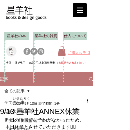
books & design goods
星羊社の本
星羊社の雑貨
仕入について
ご購入の手引
全国一律198円・1600円以上送料無料
（
宅配便発送商品を除く
）
記事
全ての記事
いせたろう
全ての記事
2020年9月13日
読了時間: 1分
9/13 星羊社ANNEX休業
はま太郎最新号
昨日の段階でご予約がなかったため、
メディア掲載情報
本日休業とさせていただきます🙇‍♀️
はま太郎12号