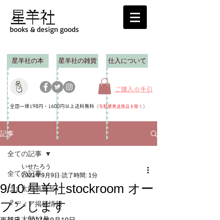
books & design goods
星羊社の本
星羊社の雑貨
仕入について
ご購入の手引
全国一律198円・1600円以上送料無料
（
宅配便発送商品を除く
）
記事
全ての記事
いせたろう
全ての記事
2021年9月9日
読了時間: 1分
9/10 星羊社stockroom オー
はま太郎最新号
プンします
メディア掲載情報
はま太郎12号