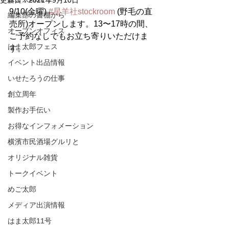
更新日：
2021年9月10日
9/10(金曜) 
#星羊社stockroom
 (野毛の直
編集部の書棚から
売所)オープンします。13〜17時の間、
オープンオフィス
ご予約なしでもお立ち寄りいただけま
はま太郎フェス
す。
イベント出品情報
いせたろうの仕事
創立周年
製作お手伝い
お得なインフォメーション
横濱市民酒場グルリと
オリジナル雑貨
トークイベント
めご太郎
メディア出演情報
はま太郎11号