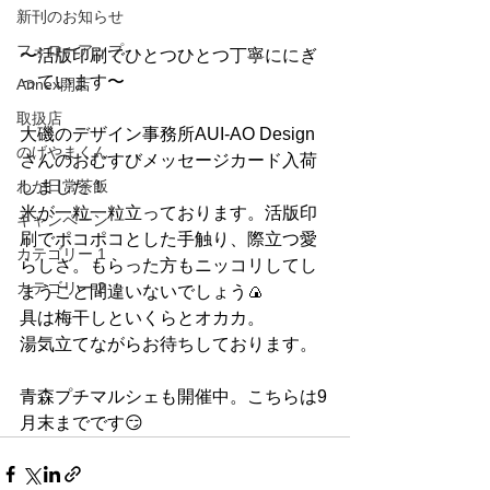
新刊のお知らせ
フォローアップ
〜活版印刷でひとつひとつ丁寧ににぎ
っています〜
Annex開店
取扱店
大磯のデザイン事務所AUI-AO Design 
のげやまくん
さんのおむすびメッセージカード入荷
わが日常茶飯
しました！
米が一粒一粒立っております。活版印
キャンペーン
刷でポコポコとした手触り、際立つ愛
カテゴリー 1
らしさ。もらった方もニッコリしてし
カテゴリー 2
まうこと間違いないでしょう🍙
具は梅干しといくらとオカカ。
湯気立てながらお待ちしております。
青森プチマルシェも開催中。こちらは9
月末までです😏