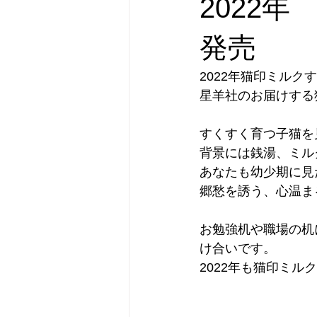
2022
横濱市民酒場グルリと
オリジ
発売
2022年猫印ミル
新刊のお知らせ
フォローアッ
星羊社のお届けする
すくすく育つ子猫を
カテゴリー 1
カテゴリー 2
背景には銭湯、ミル
あなたも幼少期に見
郷愁を誘う、心温ま
お勉強机や職場の机
け合いです。
2022年も猫印ミ