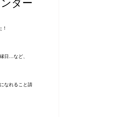
レンダー
はま太郎11号
た！
キャンペーン
縁日…など、
になれること請