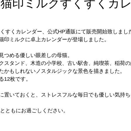
年 猫印ミルクすくすくカ
ナル雑貨
トークイベント
めご太郎
メディア出演情報
クすくすくカレンダー、公式HP通販にて販売開始致しまし
プ
Annex開店
取扱店
のげやまくん
わが日常茶飯
猫印ミルクに卓上カレンダーが登場しました。
見つめる優しい眼差しの母猫。
クスタンド、木造の小学校、古い駅舎、純喫茶、稲荷の
たかもしれないノスタルジックな景色を描きました。
る12枚です。
に置いておくと、ストレスフルな毎日でも優しい気持ち
ルクとともにお過ごしください。