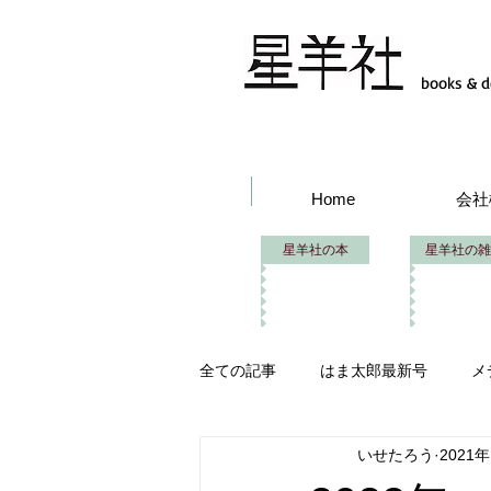
books & d
Home
会社
星羊社の本
星羊社の雑
全ての記事
はま太郎最新号
メ
いせたろう
2021
はま太郎フェス
イベント出品