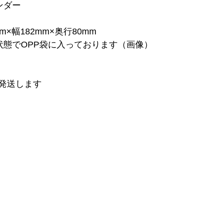
ンダー
m×幅182mm×奥行80mm
状態でOPP袋に入っております（画像）
発送します