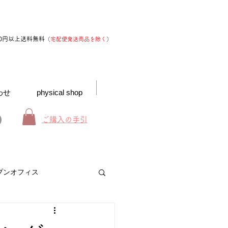
00円以上送料無料
（
宅配便発送商品を除く
）
わせ
physical shop
ご購入の手引
プンオフィス
お得なインフォメーション