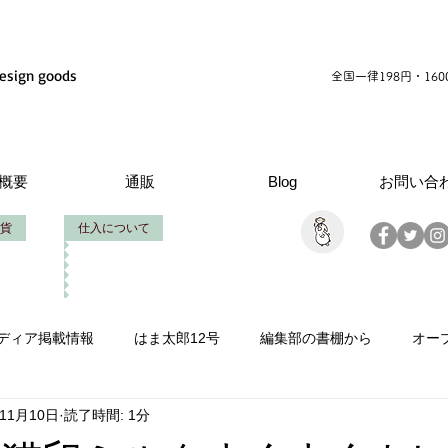
esign goods
全国一律198円・16
概要
通販
Blog
お問い合
貨
仕入について
ディア掲載情報
はま太郎12号
編集部の書棚から
オー
年11月10日
読了時間: 1分
情報
いせたろうの仕事
創立周年
製作お手伝い