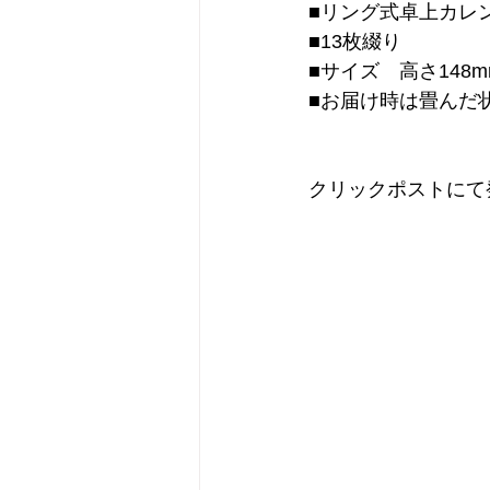
■リング式卓上カレ
■13枚綴り
■サイズ　高さ148m
■お届け時は畳んだ
クリックポストにて