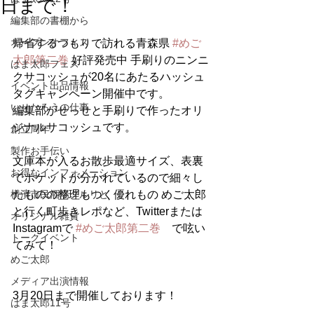
日まで！
編集部の書棚から
オープンオフィス
帰省するつもりで訪れる青森県 
#めご
太郎第二巻
 好評発売中 手刷りのニンニ
はま太郎フェス
クサコッシュが20名にあたるハッシュ
イベント出品情報
タグキャンペーン開催中です。
いせたろうの仕事
編集部がせっせと手刷りで作ったオリ
ジナルサコッシュです。
創立周年
製作お手伝い
文庫本が入るお散歩最適サイズ、表裏
お得なインフォメーション
でポケットが分かれているので細々し
横濱市民酒場グルリと
たものの整理もつく優れもの めご太郎
と行く町歩きレポなど、Twitterまたは
オリジナル雑貨
Instagramで 
#めご太郎第二巻
　で呟い
トークイベント
てみて！
めご太郎
メディア出演情報
3月20日まで開催しております！
はま太郎11号