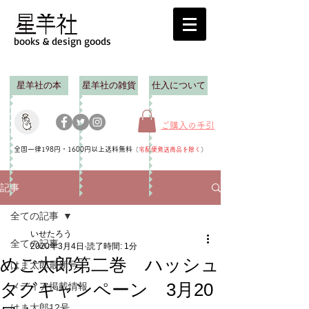
books & design goods
星羊社の本
星羊社の雑貨
仕入について
ご購入の手引
全国一律198円・1600円以上送料無料
（
宅配便発送商品を除く
）
記事
全ての記事
いせたろう
全ての記事
2020年3月4日
読了時間: 1分
めご太郎第二巻 ハッシュ
はま太郎最新号
タグキャンペーン 3月20
メディア掲載情報
はま太郎12号