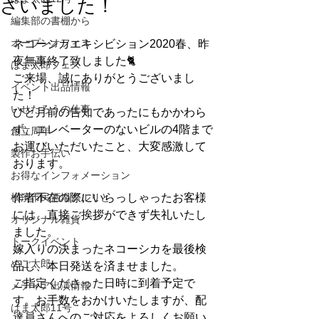
ざいました！
編集部の書棚から
オープンオフィス
ネコーシカエキシビション2020春、昨
夜無事終了致しました🐈﻿
はま太郎フェス
ご来場、誠にありがとうございまし
イベント出品情報
た！﻿
いせたろうの仕事
ひと月前の告知であったにもかかわら
ず、エレベーターのないビルの4階まで
創立周年
お運びいただいたこと、大変感激して
製作お手伝い
おります。﻿
お得なインフォメーション
横濱市民酒場グルリと
作者不在の際にいらっしゃったお客様
には、直接ご挨拶ができず失礼いたし
オリジナル雑貨
ました。﻿
トークイベント
嫁入りの決まったネコーシカを最後検
めご太郎
品し、本日発送を済ませました。﻿
ご指定くださった日時に到着予定で
メディア出演情報
す。お手数をおかけいたしますが、配
はま太郎11号
達員さんへのご対応をよろしくお願い