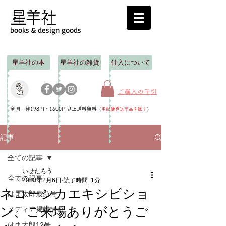
books & design goods
星羊社の本
星羊社の雑貨
仕入について
ご購入の手引
全国一律198円・1600円以上送料無料
（
宅配便発送商品を除く
）
記事
全ての記事
いせたろう
全ての記事
2020年2月6日
読了時間: 1分
ネコーシカエキシビショ
はま太郎最新号
ン、ご来場ありがとうご
メディア掲載情報
はま太郎12号