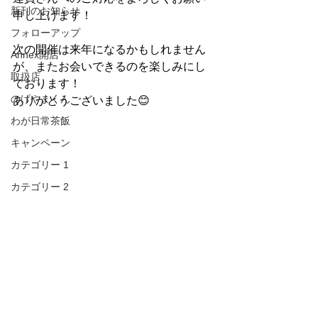
新刊のお知らせ
申し上げます！
フォローアップ
次の開催は来年になるかもしれません
Annex開店
が、またお会いできるのを楽しみにし
取扱店
ております！
のげやまくん
ありがとうございました😊 
わが日常茶飯
キャンペーン
カテゴリー 1
カテゴリー 2