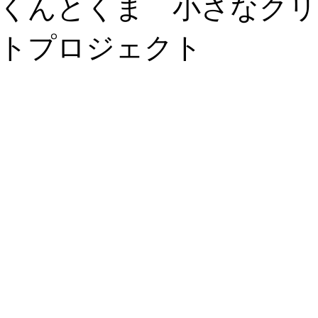
くんとくま 小さなクリ
ナル雑貨
トークイベント
めご太郎
メディア出演情報
トプロジェクト
プ
Annex開店
取扱店
のげやまくん
わが日常茶飯