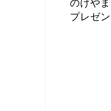
のげやま
横濱市民酒場グルリと
オリジ
プレゼン
新刊のお知らせ
フォローアッ
カテゴリー 1
カテゴリー 2