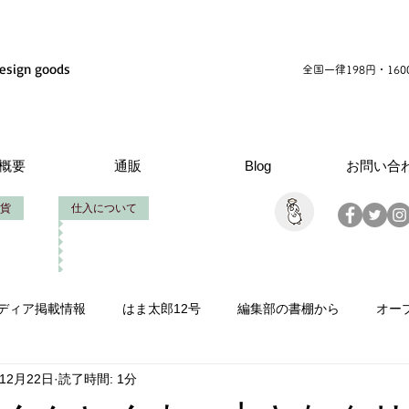
esign goods
全国一律198円・16
概要
通販
Blog
お問い合
貨
仕入について
ディア掲載情報
はま太郎12号
編集部の書棚から
オー
年12月22日
読了時間: 1分
情報
いせたろうの仕事
創立周年
製作お手伝い