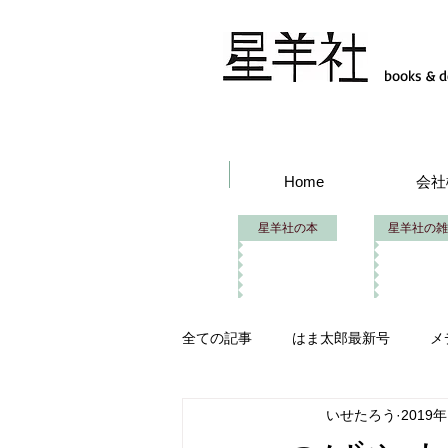
books & d
Home
会社
星羊社の本
星羊社の雑
全ての記事
はま太郎最新号
メ
いせたろう
2019
はま太郎フェス
イベント出品