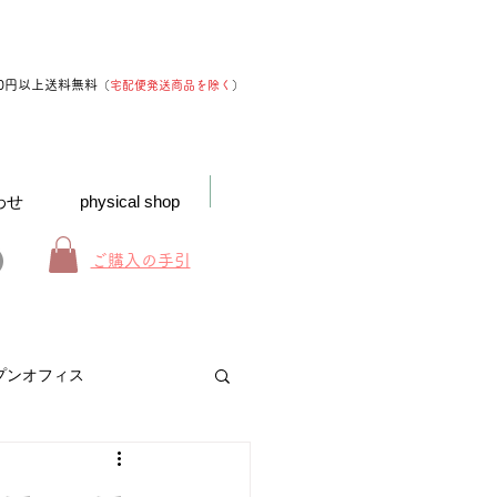
00円以上送料無料
（
宅配便発送商品を除く
）
わせ
physical shop
ご購入の手引
プンオフィス
お得なインフォメーション