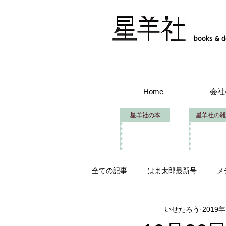
books & d
Home
会社
星羊社の本
星羊社の雑
全ての記事
はま太郎最新号
メ
いせたろう
2019
はま太郎フェス
イベント出品