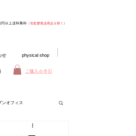
00円以上送料無料
（
宅配便発送商品を除く
）
わせ
physical shop
ご購入の手引
プンオフィス
お得なインフォメーション