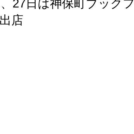
6日、27日は神保町ブック
ナル雑貨
トークイベント
めご太郎
メディア出演情報
出店
プ
Annex開店
取扱店
のげやまくん
わが日常茶飯