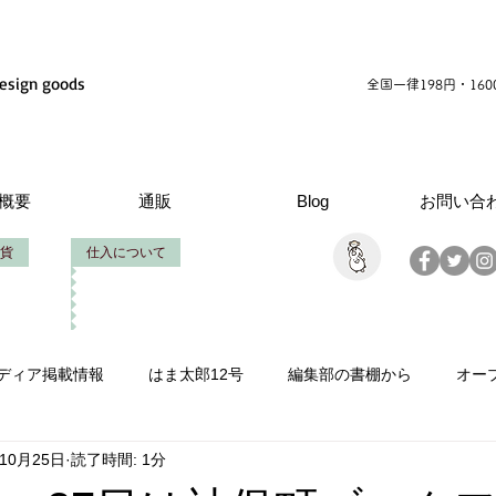
esign goods
全国一律198円・16
概要
通販
Blog
お問い合
貨
仕入について
ディア掲載情報
はま太郎12号
編集部の書棚から
オー
年10月25日
読了時間: 1分
情報
いせたろうの仕事
創立周年
製作お手伝い