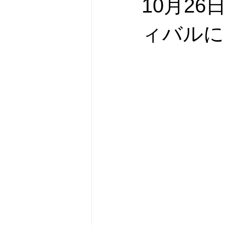
10月2
横濱市民酒場グルリと
オリジ
ィバルに
新刊のお知らせ
フォローアッ
カテゴリー 1
カテゴリー 2