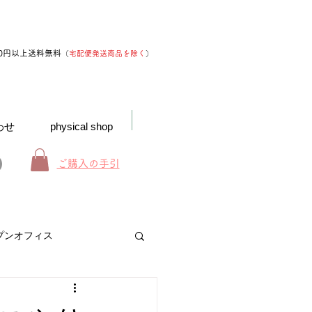
00円以上送料無料
（
宅配便発送商品を除く
）
わせ
physical shop
ご購入の手引
プンオフィス
お得なインフォメーション