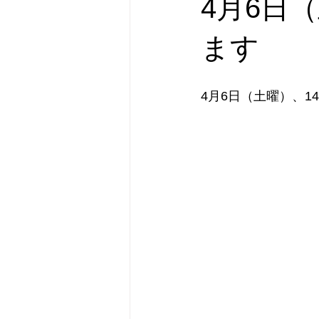
4月6日
横濱市民酒場グルリと
オリジ
ます
新刊のお知らせ
フォローアッ
4月6日（土曜）、1
カテゴリー 1
カテゴリー 2