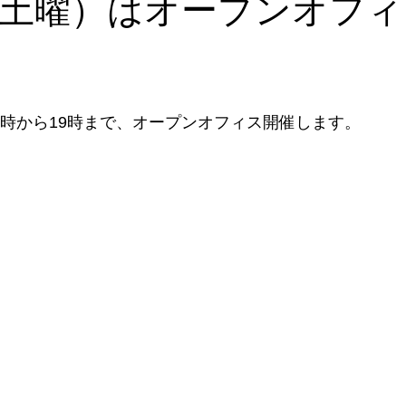
（土曜）はオープンオフ
ナル雑貨
トークイベント
めご太郎
メディア出演情報
プ
Annex開店
取扱店
のげやまくん
わが日常茶飯
4時から19時まで、オープンオフィス開催します。