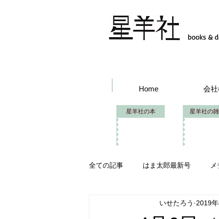
books & d
Home
会社
星羊社の本
星羊社の雑
全ての記事
はま太郎最新号
メ
いせたろう
2019
はま太郎フェス
イベント出品