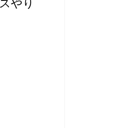
ィスやり
はま太郎11号
キャンペーン