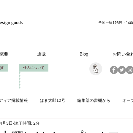
esign goods
全国一律198円・16
概要
通販
Blog
お問い合
貨
仕入について
ディア掲載情報
はま太郎12号
編集部の書棚から
オー
年4月3日
読了時間: 2分
情報
いせたろうの仕事
創立周年
製作お手伝い