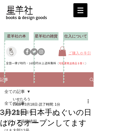
books & design goods
星羊社の本
星羊社の雑貨
仕入について
ご購入の手引
全国一律198円・1600円以上送料無料
（
宅配便発送商品を除く
）
記事
全ての記事
いせたろう
全ての記事
2019年3月18日
読了時間: 1分
3月21日 日本手ぬぐいの日
はま太郎最新号
はゆるオープンしてます
メディア掲載情報
はま太郎12号