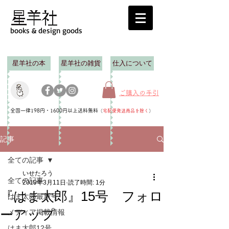
books & design goods
星羊社の本
星羊社の雑貨
仕入について
ご購入の手引
全国一律198円・1600円以上送料無料
（
宅配便発送商品を除く
）
記事
全ての記事
いせたろう
全ての記事
2019年3月11日
読了時間: 1分
『はま太郎』15号 フォロ
はま太郎最新号
ーアップ
メディア掲載情報
はま太郎12号