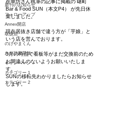
在華坊さん執筆の記事に掲載の 曙町 
新刊のお知らせ
Bar & Food SUN（本文P4） が先日休
フォローアップ
業しました。
Annex開店
現在居抜き店舗で違う方が「芋娘」と
取扱店
いう店を営んでおります。
のげやまくん
わが日常茶飯
3月の時点で看板等がまだ交換前のため
お間違えのないようお願いいたしま
キャンペーン
す。
カテゴリー 1
SUNの移転先わかりましたらお知らせ
カテゴリー 2
します。
#はま太郎
#フォローアップ
フォローアップ