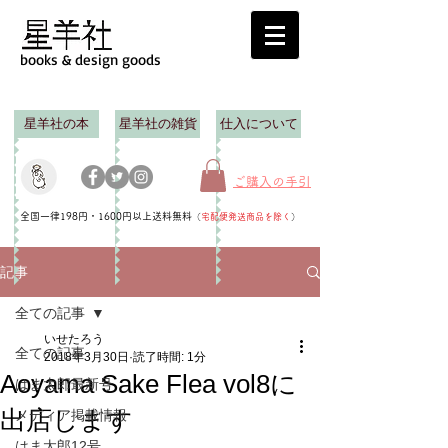
books & design goods
星羊社の本
星羊社の雑貨
仕入について
ご購入の手引
全国一律198円・1600円以上送料無料
（
宅配便発送商品を除く
）
記事
全ての記事
いせたろう
全ての記事
2018年3月30日
読了時間: 1分
Aoyama Sake Flea vol8に
はま太郎最新号
出店します
メディア掲載情報
はま太郎12号