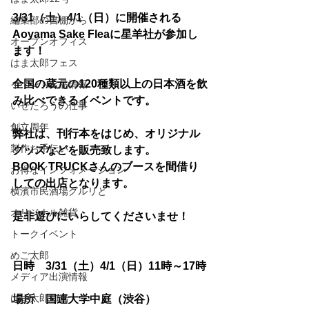
3/31（土）4/1（日）に開催される
編集部の書棚から
Aoyama Sake Fleaに星羊社が参加し
オープンオフィス
ます！
はま太郎フェス
全国の蔵元の120種類以上の日本酒を飲
イベント出品情報
み比べできるイベントです。
いせたろうの仕事
創立周年
弊社は、刊行本をはじめ、オリジナル
製作お手伝い
グッズなどを販売致します。
BOOK TRUCKさんのブースを間借り
お得なインフォメーション
しての出店となります。
横濱市民酒場グルリと
オリジナル雑貨
是非遊びにいらしてくださいませ！
トークイベント
めご太郎
日時　3/31（土）4/1（日）11時～17時
メディア出演情報
はま太郎11号
場所　国連大学中庭（渋谷）