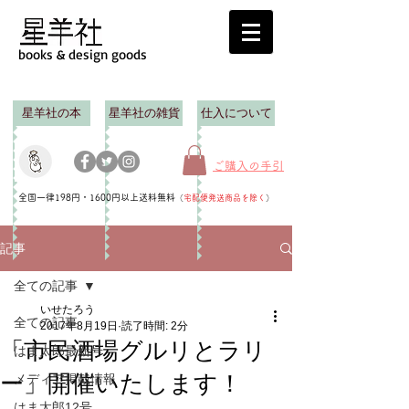
books & design goods
星羊社の本
星羊社の雑貨
仕入について
ご購入の手引
全国一律198円・1600円以上送料無料
（
宅配便発送商品を除く
）
記事
全ての記事
いせたろう
全ての記事
2017年8月19日
読了時間: 2分
「市民酒場グルリとラリ
はま太郎最新号
ー」開催いたします！
メディア掲載情報
はま太郎12号