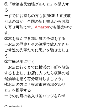
①『横濱市民酒場グルリと』を購入す
る
ーすでにお持ちの方も参加OK！直接取
引店のほか、全国の新刊書店からお取
り寄せ可能です。
Amazon
でも販売中で
す。
②本を読んで参加店舗の予習をする
ーお店の歴史とその酒場で飲んできた
ご常連の先輩たちに思いを馳せましょ
う。
③市民酒場に行く
ーお店に行くまでに横浜の下町を散策
するもよし。お店に入ったら横浜の老
舗酒場を思う存分堪能しましょう。
④お店の方に『横濱市民酒場グルリ
と』を提示する
ーそのお店の名入り缶バッジをGet!