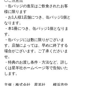
◯ご注意点
・缶バッジの進呈はご飲食されたお客
様に限ります
・お1人様1店舗につき、缶バッジ1個と
なります。
・本1冊につき、缶バッジ1個となりま
す。
・缶バッジには数に限りがございま
す。店舗によっては、早めに終了する
場合がございます。ご了承くださいま
せ。
・特典のお渡し条件・方法など、詳し
くは星羊社ホームページ等で告知いた
します。
主催：株式会社　星羊社　　横浜市中
区伊勢佐木町1丁目3-1　イセビル402
電話 ／ 045-315-6416   Mail ／ 
info@seiyosha.net