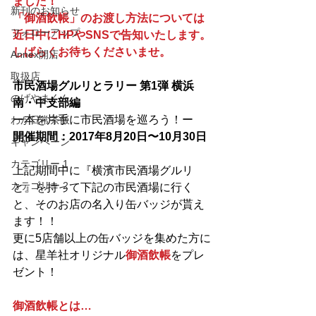
ました！
新刊のお知らせ
「御酒飲帳」のお渡し方法については
フォローアップ
近日中にHPやSNSで告知いたします。
しばらくお待ちくださいませ。
Annex開店
取扱店
市民酒場グルリとラリー 第1弾 横浜
のげやまくん
南・中支部編
ー本を片手に市民酒場を巡ろう！ー
わが日常茶飯
開催期間：2017年8月20日〜10月30日
キャンペーン
カテゴリー 1
上記期間中に『横濱市民酒場グルリ
カテゴリー 2
と』を持って下記の市民酒場に行く
と、そのお店の名入り缶バッジが貰え
ます！！
更に5店舗以上の缶バッジを集めた方に
は、星羊社オリジナル
御酒飲帳
をプレ
ゼント！
御酒飲帳とは…