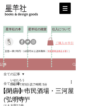
books & design goods
星羊社の本
星羊社の雑貨
仕入について
ご購入の手引
全国一律198円・1600円以上送料無料
（
宅配便発送商品を除く
）
記事
全ての記事
いせたろう
全ての記事
2017年7月5日
読了時間: 5分
【閉店】市民酒場・三河屋
はま太郎最新号
（弘明寺）
メディア掲載情報
はま太郎12号