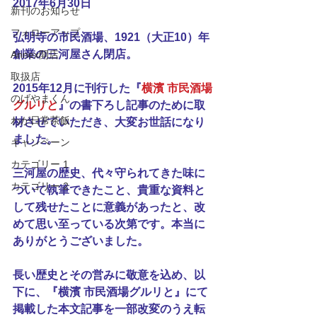
2017年6月30日
新刊のお知らせ
フォローアップ
弘明寺の市民酒場、1921（大正10）年
創業の三河屋さん閉店。
Annex開店
取扱店
2015年12月に刊行した『
横濱 市民酒場
のげやまくん
グルリと
』の書下ろし記事のために取
わが日常茶飯
材させていただき、大変お世話になり
ました。
キャンペーン
カテゴリー 1
三河屋の歴史、代々守られてきた味に
カテゴリー 2
ついて執筆できたこと、貴重な資料と
して残せたことに意義があったと、改
めて思い至っている次第です。本当に
ありがとうございました。
長い歴史とその営みに敬意を込め、以
下に、『横濱 市民酒場グルリと』にて
掲載した本文記事を一部改変のうえ転