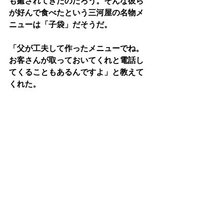
も癒されてきたのだろう。そんな彼ら
が好んで食べたという三河屋の名物メ
ニューは「子袋」だそうだ。
「父が工夫して作ったメニューでね。
お客さんが取っておいてくれと電話し
てくることもあるんですよ」と教えて
くれた。
多くの市民酒場組合所属店は昔から、
ふぐ、うなぎ、どじょう、煮込みなど
を名物にしてきたようであるが、ここ
三河屋の子袋は全くのオリジナルだ。
まだ見ぬ名物メニューに心躍る。
三河屋伝統の「子袋」を求めて
早速「子袋」を注文した。