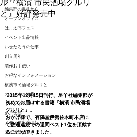
ル『横濱 市民酒場グルリ
編集部の書棚から
と』好評発売中
オープンオフィス
はま太郎フェス
イベント出品情報
いせたろうの仕事
創立周年
製作お手伝い
お得なインフォメーション
横濱市民酒場グルリと
オリジナル雑貨
 2015年12月15日刊行、星羊社編集部が
初めてお届けする書籍『横濱 市民酒場
トークイベント
グルリと』。
めご太郎
おかげ様で、有隣堂伊勢佐木町本店に
メディア出演情報
て数週連続での週間ベスト1位を頂戴す
ることができました。
はま太郎11号