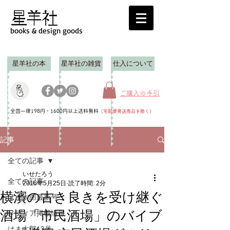
books & design goods
星羊社の本
星羊社の雑貨
仕入について
ご購入の手引
全国一律198円・1600円以上送料無料
（
宅配便発送商品を除く
）
記事
全ての記事
いせたろう
全ての記事
2016年5月25日
読了時間: 2分
横濱の古き良きを受け継ぐ
はま太郎最新号
酒場「市民酒場」のバイブ
メディア掲載情報
はま太郎12号