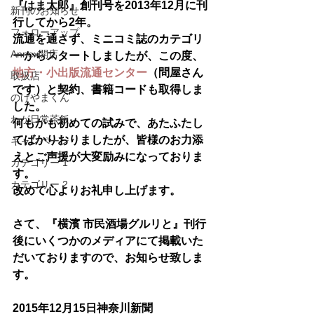
『はま太郎』創刊号を2013年12月に刊
新刊のお知らせ
行してから2年。
フォローアップ
流通を通さず、ミニコミ誌のカテゴリ
Annex開店
ーからスタートしましたが、この度、
地方・小出版流通センター
（問屋さん
取扱店
です）と契約、書籍コードも取得しま
のげやまくん
した。
わが日常茶飯
何もかも初めての試みで、あたふたし
てばかりおりましたが、皆様のお力添
キャンペーン
えとご声援が大変励みになっておりま
カテゴリー 1
す。
カテゴリー 2
改めて心よりお礼申し上げます。
さて、『横濱 市民酒場グルリと』刊行
後にいくつかのメディアにて掲載いた
だいておりますので、お知らせ致しま
す。
2015年12月15日神奈川新聞