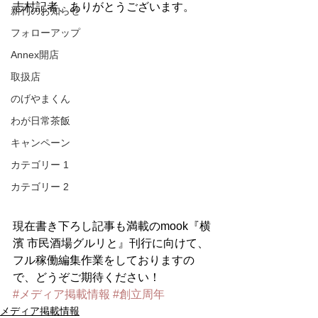
志村記者、ありがとうございます。
新刊のお知らせ
フォローアップ
Annex開店
取扱店
のげやまくん
わが日常茶飯
キャンペーン
カテゴリー 1
カテゴリー 2
現在書き下ろし記事も満載のmook『横
濱 市民酒場グルリと』刊行に向けて、
フル稼働編集作業をしておりますの
で、どうぞご期待ください！
#メディア掲載情報
#創立周年
メディア掲載情報