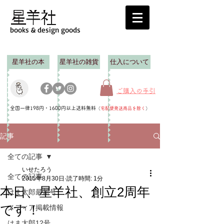
books & design goods
星羊社の本
星羊社の雑貨
仕入について
ご購入の手引
全国一律198円・1600円以上送料無料
（
宅配便発送商品を除く
）
記事
全ての記事
いせたろう
全ての記事
2015年8月30日
読了時間: 1分
本日、星羊社、創立2周年
はま太郎最新号
です！
メディア掲載情報
はま太郎12号