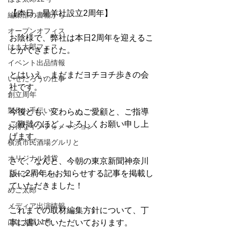
【本日、星羊社設立2周年】
編集部の書棚から
オープンオフィス
お陰様で、弊社は本日2周年を迎えるこ
はま太郎フェス
とができました。
イベント出品情報
とはいえ、まだまだヨチヨチ歩きの会
いせたろうの仕事
社です。
創立周年
製作お手伝い
今後とも、変わらぬご愛顧と、ご指導
ご鞭撻のほど、よろしくお願い申し上
お得なインフォメーション
げます。
横濱市民酒場グルリと
オリジナル雑貨
さて、なんと、今朝の東京新聞神奈川
版に2周年をお知らせする記事を掲載し
トークイベント
ていただきました！
めご太郎
メディア出演情報
これまでの取材編集方針について、丁
はま太郎11号
寧に書いていただいております。