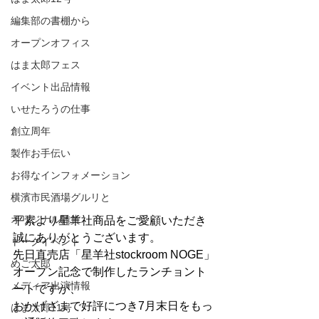
編集部の書棚から
オープンオフィス
はま太郎フェス
イベント出品情報
いせたろうの仕事
創立周年
製作お手伝い
お得なインフォメーション
横濱市民酒場グルリと
オリジナル雑貨
平素より星羊社商品をご愛顧いただき
誠にありがとうございます。
トークイベント
先日直売店「星羊社stockroom NOGE」
めご太郎
オープン記念で制作したランチョント
メディア出演情報
ートですが、
おかげざまで好評につき7月末日をもっ
はま太郎11号