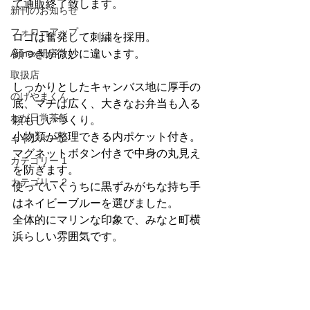
て通販終了致します。
新刊のお知らせ
フォローアップ
ロゴは奮発して刺繍を採用。
Annex開店
顔つきが微妙に違います。
取扱店
しっかりとしたキャンバス地に厚手の
のげやまくん
底、マチは広く、大きなお弁当も入る
わが日常茶飯
頼もしいつくり。
小物類が整理できる内ポケット付き。
キャンペーン
マグネットボタン付きで中身の丸見え
カテゴリー 1
を防ぎます。
カテゴリー 2
使っていくうちに黒ずみがちな持ち手
はネイビーブルーを選びました。
全体的にマリンな印象で、みなと町横
浜らしい雰囲気です。