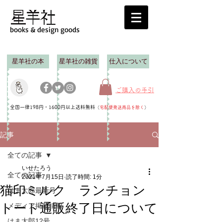
books & design goods
星羊社の本
星羊社の雑貨
仕入について
ご購入の手引
全国一律198円・1600円以上送料無料
（
宅配便発送商品を除く
）
記事
全ての記事
いせたろう
全ての記事
2021年7月15日
読了時間: 1分
猫印ミルク ランチョン
はま太郎最新号
トート通販終了日について
メディア掲載情報
はま太郎12号