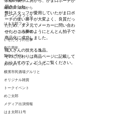
京都の製作工房から、がま口ポーチが
届きました。
編集部の書棚から
弊社スタッフが愛用していたがま口ポ
オープンオフィス
ーチの使い勝手が大変よく、良質だっ
はま太郎フェス
たため、ダメ元でメーカーに問い合わ
せたところ夢のようにとんとん拍子で
イベント出品情報
商品化に成功しました。
いせたろうの仕事
創立周年
職人さんの技光る逸品。
製作お手伝い
そのこだわりは商品ページに記載して
おりますので、どうぞご覧ください。
お得なインフォメーション
横濱市民酒場グルリと
オリジナル雑貨
トークイベント
めご太郎
メディア出演情報
はま太郎11号