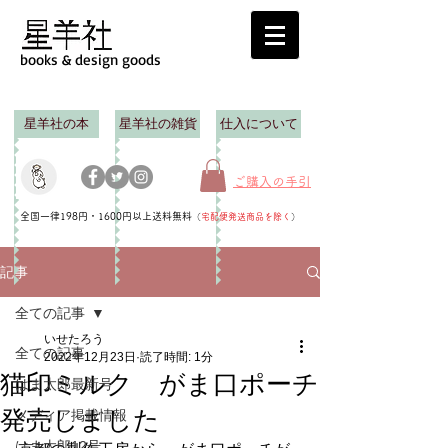
books & design goods
星羊社の本
星羊社の雑貨
仕入について
ご購入の手引
全国一律198円・1600円以上送料無料
（
宅配便発送商品を除く
）
記事
全ての記事
いせたろう
全ての記事
2022年12月23日
読了時間: 1分
猫印ミルク がま口ポーチ
はま太郎最新号
発売しました
メディア掲載情報
はま太郎12号