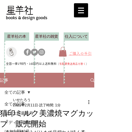
books & design goods
星羊社の本
星羊社の雑貨
仕入について
ご購入の手引
全国一律198円・1600円以上送料無料
（
宅配便発送商品を除く
）
記事
全ての記事
いせたろう
全ての記事
2021年2月11日
読了時間: 1分
猫印ミルク美濃焼マグカッ
はま太郎最新号
プ 販売開始
メディア掲載情報
はま太郎12号