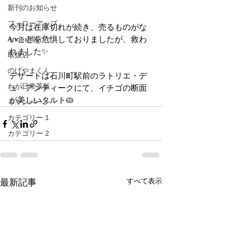
新刊のお知らせ
フォローアップ
今月は在庫切れが続き、売るものがな
Annex開店
いことを危惧しておりましたが、救わ
れました✨
取扱店
のげやまくん
デザートは石川町駅前のラトリエ・デ
わが日常茶飯
ュ・アンティークにて、イチゴの断面
が美しいタルト🥧
キャンペーン
カテゴリー 1
カテゴリー 2
すべて表示
最新記事