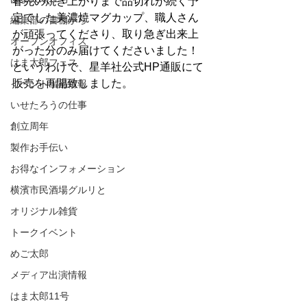
春先の焼き上がりまで品切れが続く予
定でした美濃焼マグカップ、職人さん
編集部の書棚から
が頑張ってくださり、取り急ぎ出来上
オープンオフィス
がった分のみ届けてくださいました！
はま太郎フェス
というわけで、星羊社公式HP通販にて
販売を再開致しました。
イベント出品情報
いせたろうの仕事
創立周年
製作お手伝い
お得なインフォメーション
横濱市民酒場グルリと
オリジナル雑貨
トークイベント
めご太郎
メディア出演情報
はま太郎11号