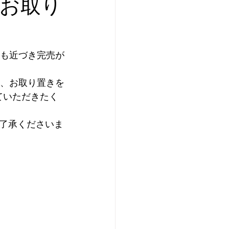
 お取り
はま太郎11号
スも近づき完売が
キャンペーン
り、お取り置きを
ていただきたく
了承くださいま