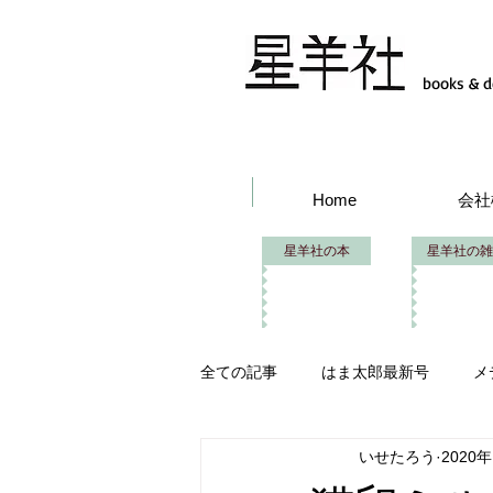
books & d
Home
会社
星羊社の本
星羊社の雑
全ての記事
はま太郎最新号
メ
いせたろう
2020
はま太郎フェス
イベント出品