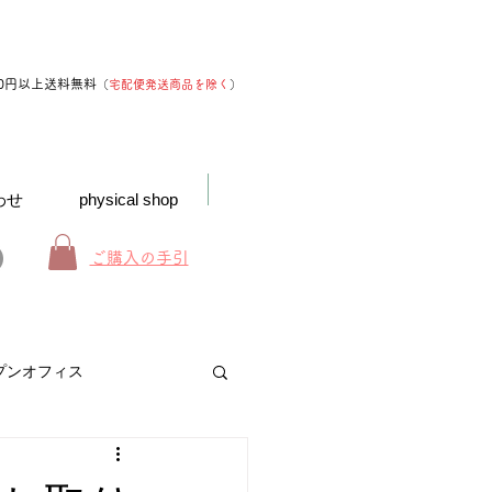
00円以上送料無料
（
宅配便発送商品を除く
）
わせ
physical shop
ご購入の手引
プンオフィス
お得なインフォメーション