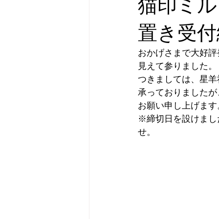
猫印ミル
横濱市民酒場グルリと
オリジ
置き受付
おかげさまで大好評
新刊のお知らせ
フォローアッ
見えて参りました。
つきましては、星羊
承っておりましたが
カテゴリー 1
カテゴリー 2
お願い申し上げます
※締切日を設けまし
せ。