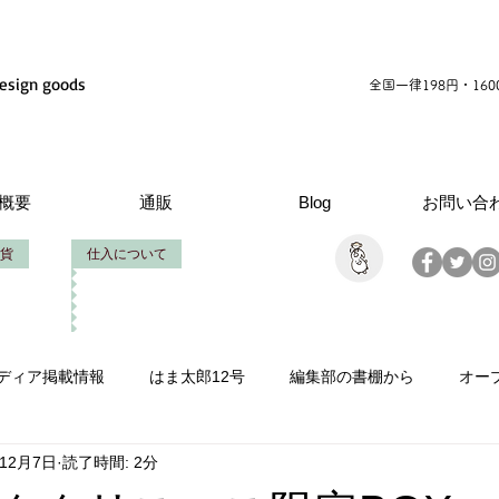
esign goods
全国一律198円・16
概要
通販
Blog
お問い合
貨
仕入について
ディア掲載情報
はま太郎12号
編集部の書棚から
オー
年12月7日
読了時間: 2分
情報
いせたろうの仕事
創立周年
製作お手伝い