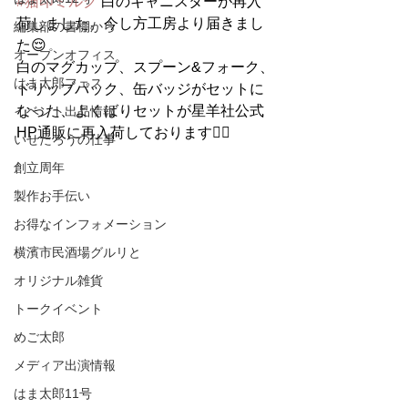
#猫印ミルク
 白のキャニスターが再入
荷しました。今し方工房より届きまし
編集部の書棚から
た😌
オープンオフィス
白のマグカップ、スプーン&フォーク、
はま太郎フェス
ドリップパック、缶バッジがセットに
なった、よくばりセットが星羊社公式
イベント出品情報
HP通販に再入荷しております🙇‍♀️
いせたろうの仕事
創立周年
製作お手伝い
お得なインフォメーション
横濱市民酒場グルリと
オリジナル雑貨
トークイベント
めご太郎
メディア出演情報
はま太郎11号