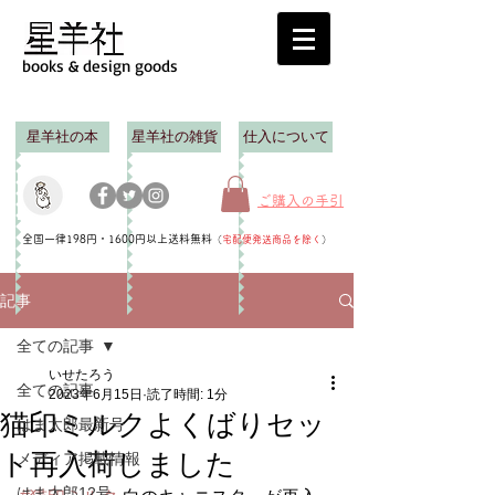
books & design goods
星羊社の本
星羊社の雑貨
仕入について
ご購入の手引
全国一律198円・1600円以上送料無料
（
宅配便発送商品を除く
）
記事
全ての記事
いせたろう
全ての記事
2023年6月15日
読了時間: 1分
猫印ミルクよくばりセッ
はま太郎最新号
ト再入荷しました
メディア掲載情報
はま太郎12号