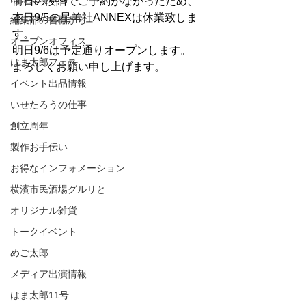
前日の段階でご予約がなかったため、
本日9/5の星羊社ANNEXは休業致しま
編集部の書棚から
す。
オープンオフィス
明日9/6は予定通りオープンします。
はま太郎フェス
よろしくお願い申し上げます。
イベント出品情報
いせたろうの仕事
創立周年
製作お手伝い
お得なインフォメーション
横濱市民酒場グルリと
オリジナル雑貨
トークイベント
めご太郎
メディア出演情報
はま太郎11号