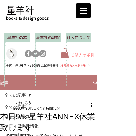
books & design goods
星羊社の本
星羊社の雑貨
仕入について
ご購入の手引
全国一律198円・1600円以上送料無料
（
宅配便発送商品を除く
）
記事
全ての記事
いせたろう
全ての記事
2020年9月5日
読了時間: 1分
本日9/5 星羊社ANNEX休業
はま太郎最新号
致します
メディア掲載情報
はま太郎12号