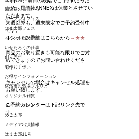
本日7/5、前日の段階でご予約0だった
ため、星羊社ANNEXは休業とさせてい
編集部の書棚から
ただきます。
オープンオフィス
来週以降も、週末限定でご予約受付中
はま太郎フェス
です。
オンライン予約はこちらから
→★★
イベント出品情報
いせたろうの仕事
商品のお取り置きも可能な限りでご対
創立周年
応できますのでお問い合わせくださ
製作お手伝い
い。
お得なインフォメーション
キャンセルの場合はキャンセル処理を
横濱市民酒場グルリと
お願い致します。
オリジナル雑貨
ご予約カレンダーは下記リンク先で
トークイベント
す。
めご太郎
メディア出演情報
はま太郎11号