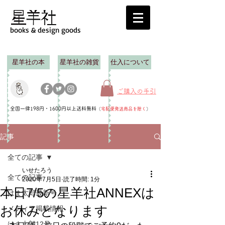
books & design goods
星羊社の本
星羊社の雑貨
仕入について
ご購入の手引
全国一律198円・1600円以上送料無料
（
宅配便発送商品を除く
）
記事
全ての記事
いせたろう
全ての記事
2020年7月5日
読了時間: 1分
本日7/5の星羊社ANNEXは
はま太郎最新号
お休みとなります
メディア掲載情報
はま太郎12号