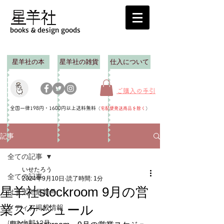
books & design goods
星羊社の本
星羊社の雑貨
仕入について
ご購入の手引
全国一律198円・1600円以上送料無料
（
宅配便発送商品を除く
）
記事
全ての記事
いせたろう
全ての記事
2024年9月10日
読了時間: 1分
星羊社stockroom 9月の営
はま太郎最新号
業スケジュール
メディア掲載情報
はま太郎12号