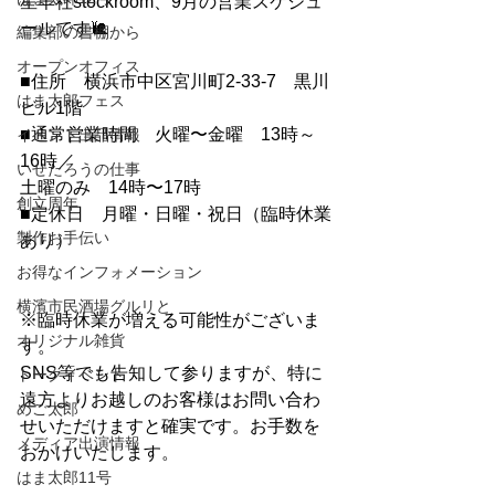
星羊社stockroom、9月の営業スケジュ
ールです🐌
編集部の書棚から
オープンオフィス
■住所　横浜市中区宮川町2-33-7　黒川
はま太郎フェス
ビル1階
■通常営業時間　火曜〜金曜　13時～
イベント出品情報
16時／
いせたろうの仕事
土曜のみ　14時〜17時
創立周年
■定休日　月曜・日曜・祝日（臨時休業
製作お手伝い
あり）
お得なインフォメーション
横濱市民酒場グルリと
※臨時休業が増える可能性がございま
オリジナル雑貨
す。
SNS等でも告知して参りますが、特に
トークイベント
遠方よりお越しのお客様はお問い合わ
めご太郎
せいただけますと確実です。お手数を
メディア出演情報
おかけいたします。
はま太郎11号