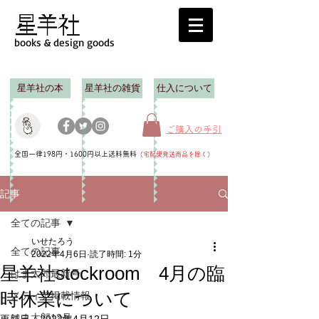
books & design goods
星羊社の本
星羊社の雑貨
仕入について
ご購入の手引
全国一律198円・1600円以上送料無料
（
宅配便発送商品を除く
）
記事
全ての記事
いせたろう
全ての記事
2022年4月6日
読了時間: 1分
星羊社stockroom 4月の臨
はま太郎最新号
時休業について
メディア掲載情報
はま太郎12号