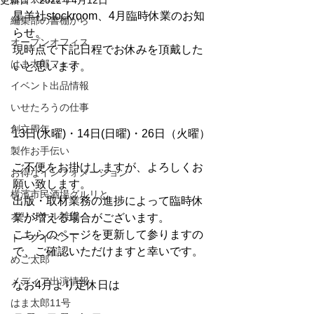
更新日：
2022年4月12日
星羊社stockroom、4月臨時休業のお知
編集部の書棚から
らせ。
オープンオフィス
現時点で下記日程でお休みを頂戴した
はま太郎フェス
いと思います。
イベント出品情報
いせたろうの仕事
創立周年
13日(水曜)・14日(日曜)・26日（火曜）
製作お手伝い
ご不便をお掛けしますが、よろしくお
お得なインフォメーション
願い致します。
横濱市民酒場グルリと
出版・取材業務の進捗によって臨時休
オリジナル雑貨
業が増える場合がございます。
こちらのページを更新して参りますの
トークイベント
で、ご確認いただけますと幸いです。
めご太郎
メディア出演情報
なお4月より定休日は
はま太郎11号