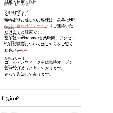
月曜・日曜・祝日
新刊のお知らせ
フォローアップ
となります。
Annex開店
遠方よりお越しのお客様は、星羊社HP
お問い合わせフォーム
よりご連絡いた
取扱店
だけますと確実です。
のげやまくん
星羊社stockroomの営業時間、アクセス
わが日常茶飯
などの概要についてはこちらをご覧く
ださい
➡★★
キャンペーン
カテゴリー 1
ゴールデンウィーク中は臨時オープン
カテゴリー 2
日も設けようと考えております。
追って告知して参ります。