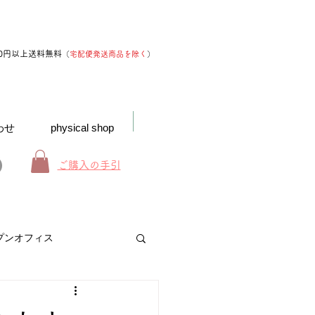
00円以上送料無料
（
宅配便発送商品を除く
）
わせ
physical shop
ご購入の手引
プンオフィス
お得なインフォメーション