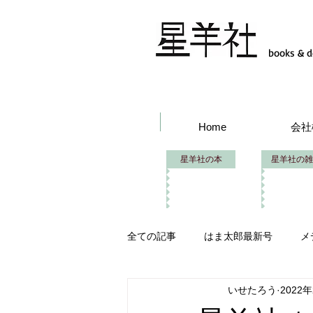
books & d
Home
会社
星羊社の本
星羊社の雑
全ての記事
はま太郎最新号
メ
いせたろう
2022
はま太郎フェス
イベント出品