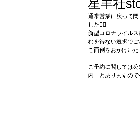
星羊社st
横濱市民酒場グルリと
オリジ
通常営業に戻って間も
した🙇‍♀️
新型コロナウイルス
新刊のお知らせ
フォローアッ
むを得ない選択でご
ご面倒をおかけいたし
カテゴリー 1
カテゴリー 2
ご予約に関しては公式
内」とありますので