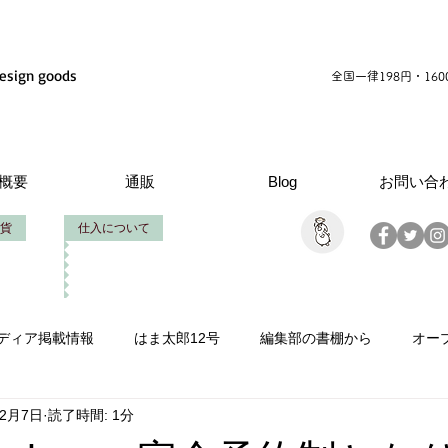
esign goods
全国一律198円・16
概要
通販
Blog
お問い合
貨
仕入について
ディア掲載情報
はま太郎12号
編集部の書棚から
オー
年2月7日
読了時間: 1分
情報
いせたろうの仕事
創立周年
製作お手伝い