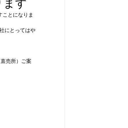
ります
はま太郎11号
戻すことになりま
社にとってはや
キャンペーン
E（直売所）ご案