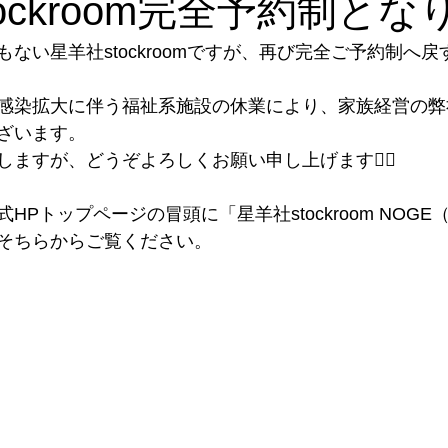
ockroom完全予約制とな
ナル雑貨
トークイベント
めご太郎
メディア出演情報
ない星羊社stockroomですが、再び完全ご予約制へ
感染拡大に伴う福祉系施設の休業により、家族経営の弊
プ
Annex開店
取扱店
のげやまくん
わが日常茶飯
ざいます。
ますが、どうぞよろしくお願い申し上げます🙇‍♀️
HPトップページの冒頭に「星羊社stockroom NOG
そちらからご覧ください。