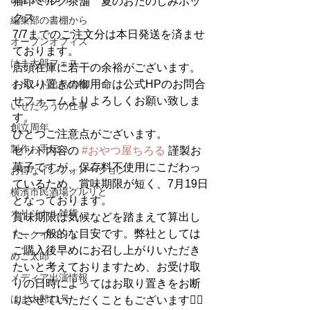
猫印ミルク茶舗　夏のおたのしみボッ
クス
編集部の書棚から
7/7までのご注文分は本日発送を済ませ
オープンオフィス
ております。
はま太郎フェス
店頭在庫に若干の余裕がございます。
お取り置きの御用命は公式HPのお問合
イベント出品情報
せフォームよりよろしくお願い致しま
いせたろうの仕事
す。
創立周年
ひとつご注意点がございます。
製作お手伝い
セット内容の 
#おやつ屋ちろる
 謹製お
菓子ですが、保存料不使用にこだわっ
お得なインフォメーション
ているため、賞味期限が短く、7月19日
横濱市民酒場グルリと
となっております。
オリジナル雑貨
賞味期限は気候などを踏まえて算出し
た、一般的な目安です。弊社としては
トークイベント
ご購入後早めにお召し上がりいただき
めご太郎
たいと考えておりますため、お受け取
メディア出演情報
りの日時によってはお取り置きをお断
はま太郎11号
りさせていただくこともございます🙇‍♀️