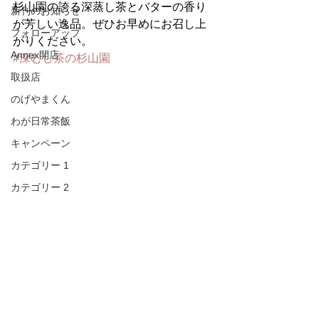
杉山園の誇る深蒸し茶とバターの香り
新刊のお知らせ
が芳しい逸品。ぜひお早めにお召し上
フォローアップ
がりください。
Annex開店
#深むし茶の杉山園
取扱店
のげやまくん
わが日常茶飯
キャンペーン
カテゴリー 1
カテゴリー 2