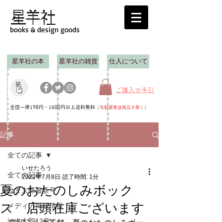
books & design goods
星羊社の本
星羊社の雑貨
仕入について
ご購入の手引
全国一律198円・1600円以上送料無料
（
宅配便発送商品を除く
）
記事
全ての記事
いせたろう
全ての記事
2022年7月8日
読了時間: 1分
夏のおたのしみボック
はま太郎最新号
ス 店頭在庫ございます
メディア掲載情報
はま太郎12号