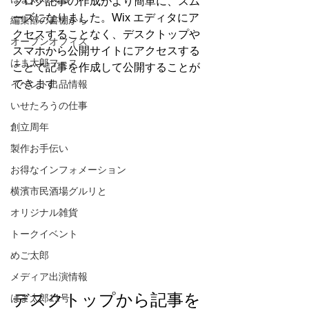
ブログ記事の作成がより簡単に、スム
ーズになりました。Wix エディタにア
編集部の書棚から
クセスすることなく、デスクトップや
オープンオフィス
スマホから公開サイトにアクセスする
はま太郎フェス
ことで記事を作成して公開することが
できます 
イベント出品情報
いせたろうの仕事
創立周年
製作お手伝い
お得なインフォメーション
横濱市民酒場グルリと
オリジナル雑貨
トークイベント
めご太郎
メディア出演情報
デスクトップから記事を
はま太郎11号