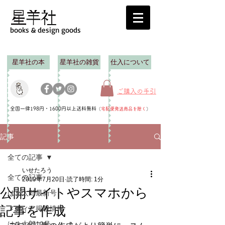
books & design goods
星羊社の本
星羊社の雑貨
仕入について
ご購入の手引
全国一律198円・1600円以上送料無料
（
宅配便発送商品を除く
）
記事
全ての記事
いせたろう
全ての記事
2019年7月20日
読了時間: 1分
公開サイトやスマホから
はま太郎最新号
記事を作成
メディア掲載情報
はま太郎12号