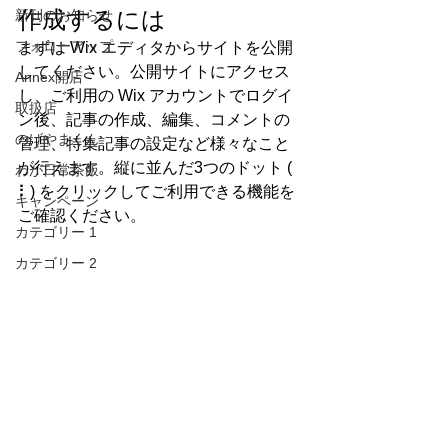
作成するには
新刊のお知らせ
フォローアップ
まずは Wix エディタからサイトを公開
してください。公開サイトにアクセス
Annex開店
し、ご利用の Wix アカウントでログイ
取扱店
ン後、記事の作成、編集、コメントの
のげやまくん
管理、特集記事の設定など様々なこと
が行えます。縦に並んだ3つのドット ( 
わが日常茶飯
⠇) をクリックしてご利用できる機能を
キャンペーン
ご確認ください。
カテゴリー 1
カテゴリー 2