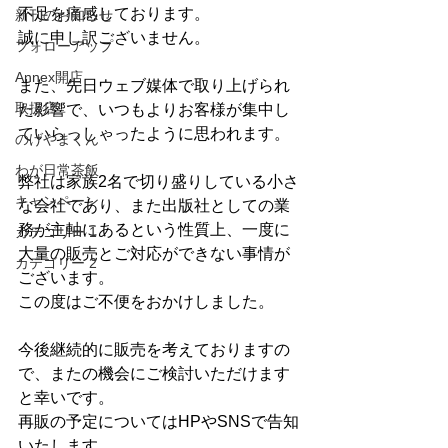
不足を痛感しております。
新刊のお知らせ
誠に申し訳ございません。
フォローアップ
Annex開店
また、先日ウェブ媒体で取り上げられ
取扱店
た影響で、いつもよりお客様が集中し
ていらっしゃったように思われます。
のげやまくん
わが日常茶飯
弊社は家族2名で切り盛りしている小さ
キャンペーン
な会社であり、また出版社としての業
務が主軸にあるという性質上、一度に
カテゴリー 1
大量の販売とご対応ができない事情が
カテゴリー 2
ございます。
この度はご不便をおかけしました。
今後継続的に販売を考えておりますの
で、またの機会にご検討いただけます
と幸いです。
再販の予定についてはHPやSNSで告知
いたします。