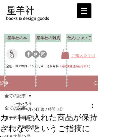
books & design goods
星羊社の本
星羊社の雑貨
仕入について
ご購入の手引
全国一律198円・1600円以上送料無料
（
宅配便発送商品を除く
）
記事
全ての記事
いせたろう
全ての記事
2020年4月25日
読了時間: 1分
カートに入れた商品が保持
はま太郎最新号
されないというご指摘に
メディア掲載情報
はま太郎12号