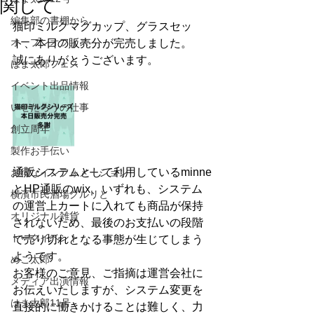
関して
編集部の書棚から
猫印ミルクマグカップ、グラスセッ
オープンオフィス
ト、本日の販売分が完売しました。
誠にありがとうございます。
はま太郎フェス
イベント出品情報
いせたろうの仕事
創立周年
製作お手伝い
通販システムとして利用しているminne
お得なインフォメーション
とHP通販のwix、いずれも、システム
横濱市民酒場グルリと
の運営上カートに入れても商品が保持
オリジナル雑貨
されないため、最後のお支払いの段階
トークイベント
で売り切れとなる事態が生じてしまう
ようです。
めご太郎
お客様のご意見、ご指摘は運営会社に
メディア出演情報
お伝えいたしますが、システム変更を
はま太郎11号
直接的に働きかけることは難しく、力