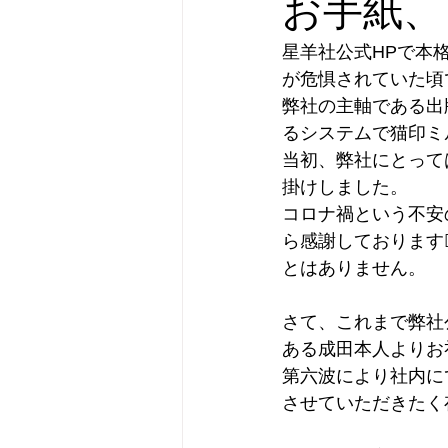
お手紙、
横濱市民酒場グルリと
オリジ
星羊社公式HPで本
が危惧されていた頃
弊社の主軸である出
新刊のお知らせ
フォローアッ
るシステムで猫印ミ
当初、弊社にとって
掛けしました。
カテゴリー 1
カテゴリー 2
コロナ禍という不安
ら感謝しております
とはありません。
さて、これまで弊社
ある成田本人よりお
第六波により社内に
させていただきたく