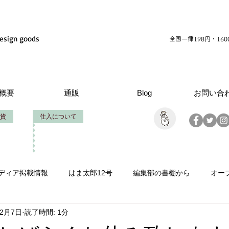
esign goods
全国一律198円・16
概要
通販
Blog
お問い合
貨
仕入について
ディア掲載情報
はま太郎12号
編集部の書棚から
オー
年2月7日
読了時間: 1分
情報
いせたろうの仕事
創立周年
製作お手伝い