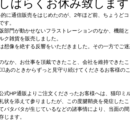
しばらくお休み致します
ナル雑貨
トークイベント
めご太郎
メディア出演情報
格的に通信販売をはじめたのが、2年ほど前、ちょうど
です。
版部門が動かせないフラストレーションのなか、機能と
プ
Annex開店
取扱店
のげやまくん
わが日常茶飯
ルク雑貨を販売しました。
は想像を絶する反響をいただきました。その一方でご迷
のなか、お仕事を頂戴できたこと、会社を維持できたこ
‍♀️あのときからずっと見守り続けてくださるお客様の
公式HP通販よりご注文くださったお客様へは、猫印ミ
礼状を添えて参りましたが、この度腱鞘炎を発症したこ
てバタバタが生じているなどの諸事情により、当面の間
存じます。