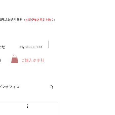
00円以上送料無料
（
宅配便発送商品を除く
）
わせ
physical shop
ご購入の手引
プンオフィス
お得なインフォメーション