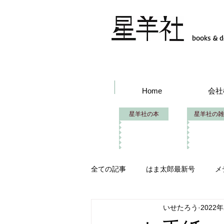
books & d
Home
会社
星羊社の本
星羊社の雑
全ての記事
はま太郎最新号
メ
いせたろう
2022
はま太郎フェス
イベント出品