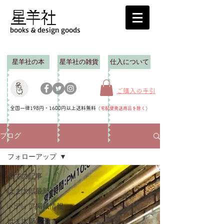
books & design goods
星羊社の本
星羊社の雑貨
仕入について
ご購入の手引
全国一律198円・1600円以上送料無料
（
宅配便発送商品を除く
）
ブログ
フォローアップ
全ての記事
はま太郎最新号
メディア掲載情報
はま太郎12号