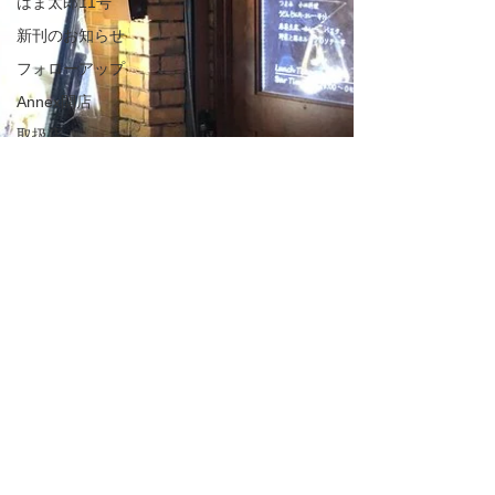
はま太郎11号
新刊のお知らせ
フォローアップ
Annex開店
取扱店
のげやまくん
わが日常茶飯
キャンペーン
カテゴリー 1
カテゴリー 2