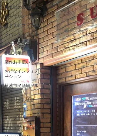
編集部の書棚から
オープンオフィス
はま太郎フェス
イベント出品情報
いせたろうの仕事
創立周年
製作お手伝い
お得なインフォメ
ーション
横濱市民酒場グル
リと
オリジナル雑貨
トークイベント
めご太郎
メディア出演情報