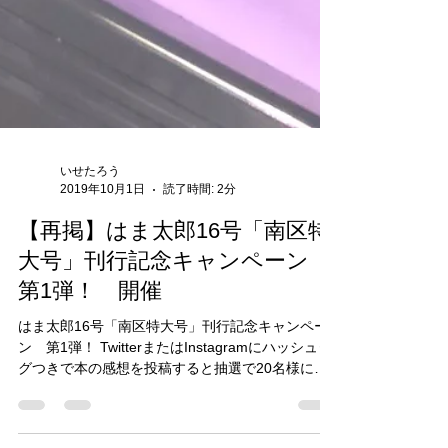
いせたろう
2019年10月1日
読了時間: 2分
【再掲】はま太郎16号「南区特
大号」刊行記念キャンペーン
第1弾！ 開催
はま太郎16号「南区特大号」刊行記念キャンペー
ン 第1弾！ TwitterまたはInstagramにハッシュタ
グつきで本の感想を投稿すると抽選で20名様にオ
リジナル「YOKOHAMA 焼売」サコッシュが当た
る！ 一昨日、ようやく刷り終わりました💦...