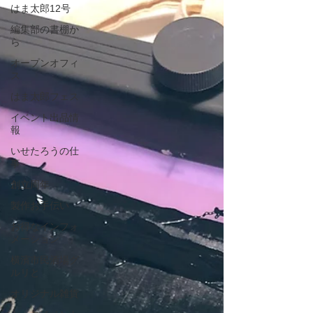
はま太郎12号
編集部の書棚か
ら
オープンオフィ
ス
はま太郎フェス
イベント出品情
報
いせたろうの仕
事
創立周年
製作お手伝い
お得なインフォ
メーション
横濱市民酒場グ
ルリと
オリジナル雑貨