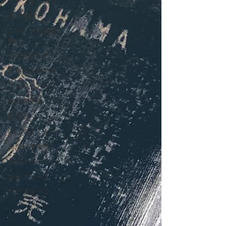
トークイベント
めご太郎
メディア出演情
報
はま太郎11号
新刊のお知らせ
フォローアップ
Annex開店
取扱店
のげやまくん
わが日常茶飯
キャンペーン
カテゴリー 1
カテゴリー 2