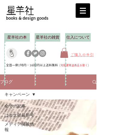
books & design goods
星羊社の本
星羊社の雑貨
仕入について
ご購入の手引
全国一律198円・1600円以上送料無料
（
宅配便発送商品を除く
）
ブログ
キャンペーン
全ての記事
はま太郎最新号
メディア掲載情
報