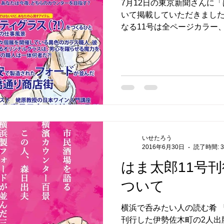
7月12日の東京新聞さんに
いて掲載していただきました
なる11号は全ページカラー
紙も付きます。 ビジュアル面だけでなく、企画も増えま
した。 ...
いせたろう
2016年6月30日
読了時間: 
はま太郎11号
ついて
横浜で呑みたい人の読む肴 
刊行した伊勢佐木町の2人出