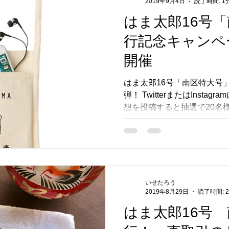
2019年9月4日
読了時間: 1
はま太郎16号
横濱市民酒場グルリと
オリジナル雑貨
トークイベント
行記念キャン
開催
1号
新刊のお知らせ
フォローアップ
Annex開店
はま太郎16号「南区特大号
弾！ TwitterまたはInst
想を投稿すると抽選で20名
キャンペーン
カテゴリー 1
カテゴリー 2
「YOKOHAMA 焼売」サ
メージです STEP1 ...
いせたろう
2019年8月29日
読了時間: 
はま太郎16号