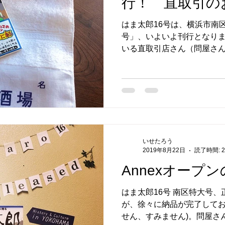
行！ 直取引の
はま太郎16号は、横浜市南
号」、いよいよ刊行となりま
いる直取引店さん（問屋さ
店）は下記となります。 販
わけではありません。...
いせたろう
2019年8月22日
読了時間: 
Annexオープ
はま太郎16号 南区特大号、
が、徐々に納品が完了してお
せん、すみません)。問屋さ