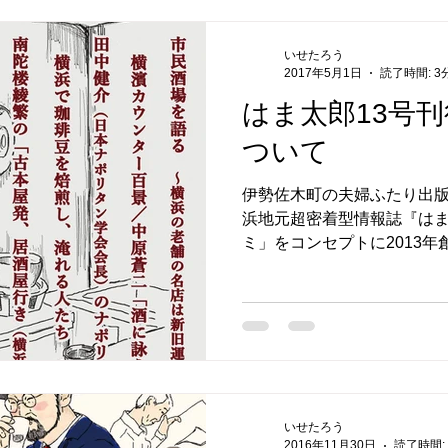
いせたろう
2017年5月1日
読了時間: 3
はま太郎13号
ついて
伊勢佐木町の夫婦ふたり出
浜地元超密着型情報誌『はま
ミ」をコンセプトに2013
がある！と、新たな側面か
の13号（本号）では「ナポ
ば」の2本の新連載...
いせたろう
2016年11月30日
読了時間: