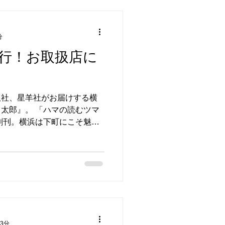
分
刊行！お取扱店に
版社、星羊社がお届けする横
太郎』。 「ハマの読むツマ
年創刊。横浜は下町にこそ魅力
ら地元を紹介し続ける。待望
リタンボウ」と「酒に詠え
 3分