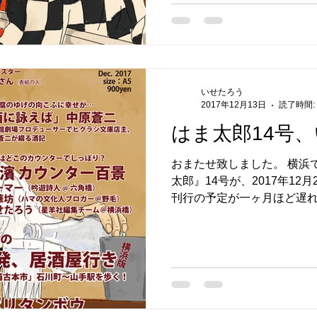
んを経由せず納品しているお
た、下記以外でも全国の新
るほか、まもな...
いせたろう
2017年12月13日
読了時間:
はま太郎14号
おまたせ致しました。 横浜
太郎』14号が、2017年12
刊行の予定が一ヶ月ほど遅れ
だいた読者様には、ご迷惑を
ことではございますが、22
さん...