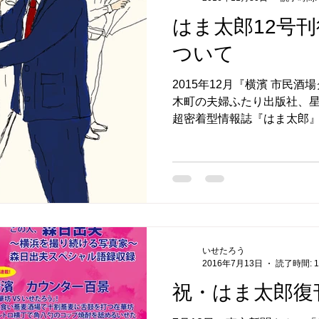
はま太郎12号
ついて
2015年12月『横濱 市民
木町の夫婦ふたり出版社、
超密着型情報誌『はま太郎
コンセプトに2013年創刊
る！と、新たな側面から地元
号（本号）で...
いせたろう
2016年7月13日
読了時間: 
祝・はま太郎復