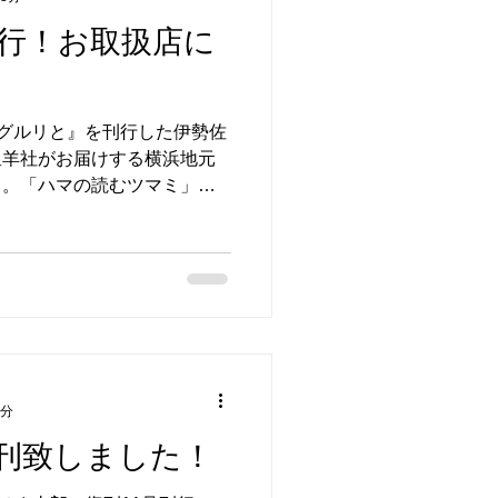
刊行！お取扱店に
酒場グルリと』を刊行した伊勢佐
星羊社がお届けする横浜地元
』。「ハマの読むツマミ」を
。横浜は下町にこそ魅力があ
を紹介し続ける。待望の12
1分
刊致しました！