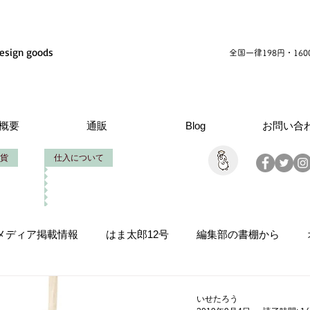
esign goods
全国一律198円・16
概要
通販
Blog
お問い合
貨
仕入について
メディア掲載情報
はま太郎12号
編集部の書棚から
品情報
いせたろうの仕事
創立周年
製作お手伝い
いせたろう