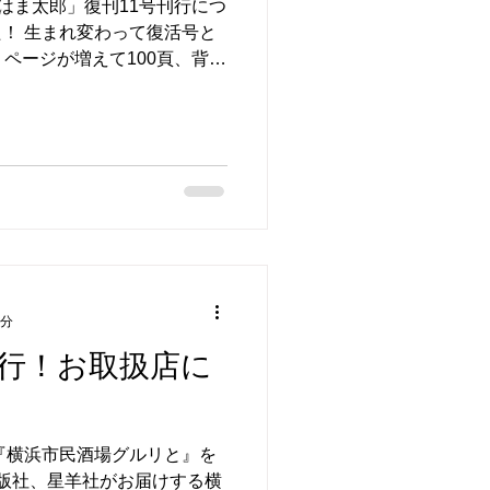
「はま太郎」復刊11号刊行につ
！ 生まれ変わって復活号と
、ページが増えて100頁、背表
3分
刊行！お取扱店に
『横浜市民酒場グルリと』を
版社、星羊社がお届けする横