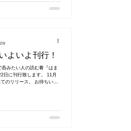
店）は下記となります。 ま
刊書店にてお取り寄せができ
 2分
、いよいよ刊行！
で呑みたい人の読む肴『はま
月22日に刊行致します。 11月
てのリリース。 お待ちいた
おかけ致しました。 毎度の
日ちょうどに入荷しない書店