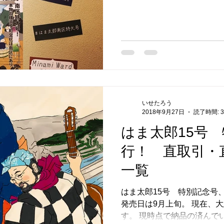
ているようです。 気が早いですが、Annexにディスプレ
イを施しました。 明日8/23
いせたろう
2018年9月27日
読了時間: 
はま太郎15号
行！ 直取引・
一覧
はま太郎15号 特別記念号
発売日は9月上旬。 現在、
す。 現時点で納品の済んで