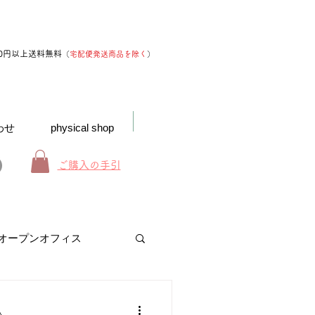
00円以上送料無料
（
宅配便発送商品を除く
）
わせ
physical shop
ご購入の手引
オープンオフィス