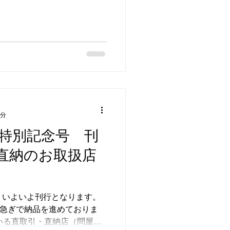
から3日間オープンします。...
3分
 特別記念号 刊
直納のお取扱店
、いよいよ刊行となります。
大急ぎで納品を進めておりま
いる直取引・直納店（問屋さ