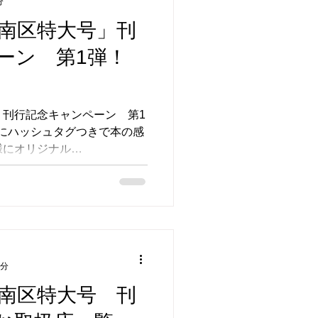
分
「南区特大号」刊
めご太郎
ペーン 第1弾！
取扱店
」刊行記念キャンペーン 第1
agramにハッシュタグつきで本の感
様にオリジナル
コッシュが当たる！ ※画像はイ
2分
 南区特大号 刊